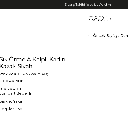
Sipariş Takibi
Kolay İade
Yardım
0
< < Önceki Sayfaya Dön
Sık Örme A Kalpli Kadın
Kazak Siyah
Stok Kodu
(FWKZK00098)
%100 AKRİLİK
LÜKS KALİTE
Standart Bedenli
Bisiklet Yaka
Regular Boy
+