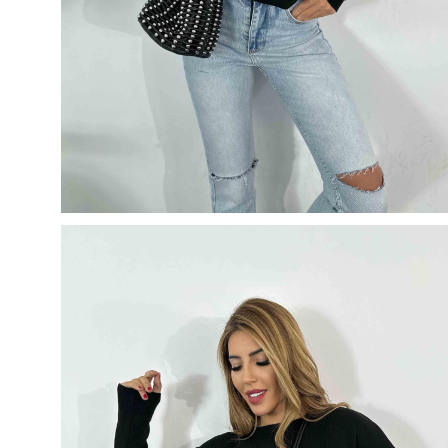
50
500