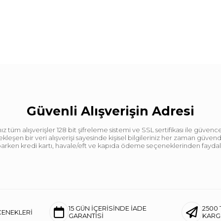
Güvenli Alışverişin Adresi
tüm alışverişler 128 bit şifreleme sistemi ve SSL sertifikası ile güvence
leşen bir veri alışverişi sayesinde kişisel bilgileriniz her zaman güve
aparken kredi kartı, havale/eft ve kapıda ödeme seçeneklerinden faydalan
15 GÜN İÇERİSİNDE İADE
2500 
ÇENEKLERİ
GARANTİSİ
KAR