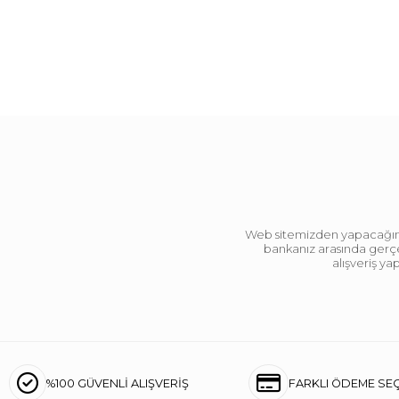
Web sitemizden yapacağınız 
bankanız arasında gerçek
alışveriş y
%100 GÜVENLİ ALIŞVERİŞ
FARKLI ÖDEME SE