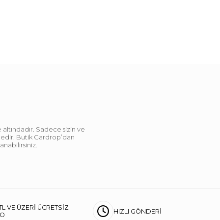
 altındadır. Sadece sizin ve
ndedir. Butik Gardrop’dan
abilirsiniz.
TL VE ÜZERİ ÜCRETSİZ
HIZLI GÖNDERİ
GO