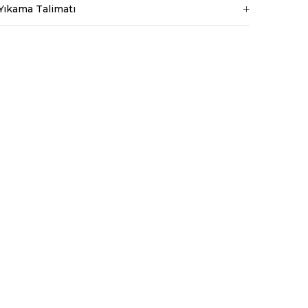
Yıkama Talimatı
ri amaçlarla
rilmesine izin
ydınlatma Metni
da tarafınızca
erinden
orum.