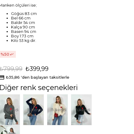
Manken ölçüleri ise;
Göğüs 83 cm
Bel 66 cm
Baldır 54 cm
Kalça 90 cm
Basen 94 cm
Boy 1.73 cm
Kilo 53 kg dir.
50
₺799,99
₺399,99
₺35,86
'den başlayan taksitlerle
Diğer renk seçenekleri
Tükendi
Tükendi
Tükendi
Tükendi