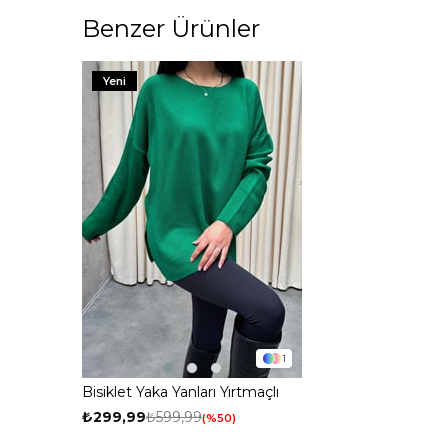
Benzer Ürünler
Yeni
1
Bisiklet Yaka Yanları Yırtmaçlı
Triko Kazak Yeşil
₺299,99
₺599,99
%50