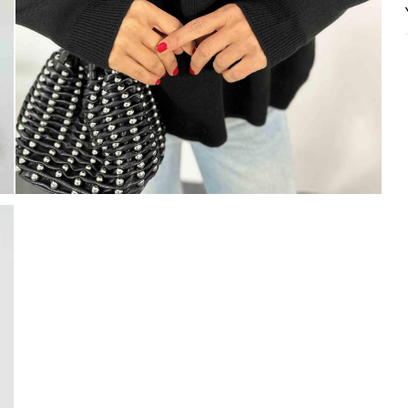
Mayıs Sürprizi!
Çarkı çevir ve fırsatı yakala !
100 TL
% 5
% 10
 TL
200 TL
Tanıtım, pazarlama, reklam ve benze
tarafıma ticari elektronik ileti gönde
 TL
veriyorum.
Elektronik Ticari İleti A
'ni okudum onay veriyorum.
% 15
250 TL
Paylaştığım bilgilerin
KVKK kapsamın
korunmasını, sms ve WhatsApp üz
% 20
KARGO
bilgilendirmeleri almayı
kabul ediy
Çevir Kazan