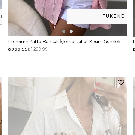
I
TÜKENDI
Premium Kalite Boncuk İşleme Rahat Kesim Gömlek
Pembe
₺799,99
₺1.299,99