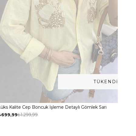
TÜKENDI
Lüks Kalite Cep Boncuk İşleme Detaylı Gömlek Sarı
₺699,99
₺1.299,99