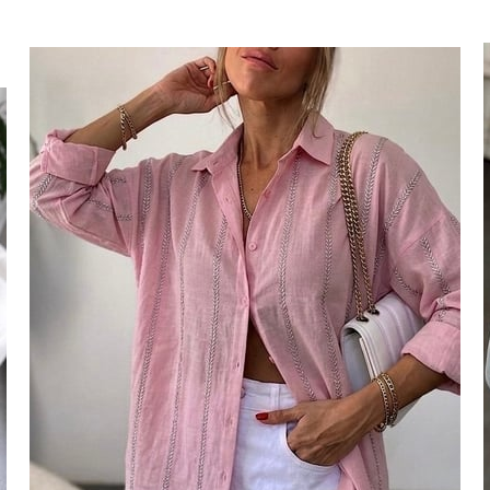
tarafıma ticari elektronik ileti gönde
veriyorum.
Elektronik Ticari İleti A
% 15
 TL
'ni okudum onay veriyorum.
Paylaştığım bilgilerin
KVKK kapsamın
250 TL
% 20
korunmasını, sms ve WhatsApp üz
KARGO
bilgilendirmeleri almayı
kabul ediy
Çevir Kazan