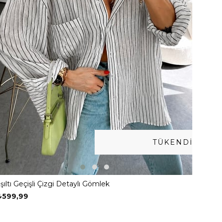
TÜKENDI
Işıltı Geçişli Çizgi Detaylı Gömlek
₺599,99
ri amaçlarla