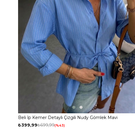
Beli İp Kemer Detaylı Çizgili Nudy Gömlek Mavi
₺399,99
₺699,99
%43