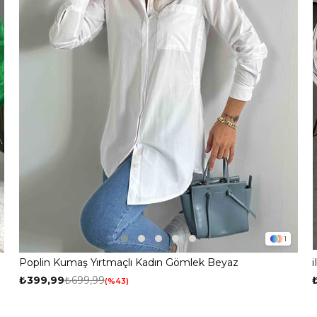
Mayıs Sürprizi!
Çarkı çevir ve fırsatı yakala !
1
100 TL
% 10
% 5
Poplin Kumaş Yırtmaçlı Kadın Gömlek Beyaz
i
₺399,99
₺699,99
%43
200 TL
 TL
Tanıtım, pazarlama, reklam ve benze