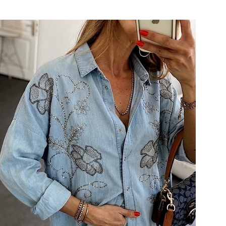
rilmesine izin
ydınlatma Metni
da tarafınızca
erinden
orum.