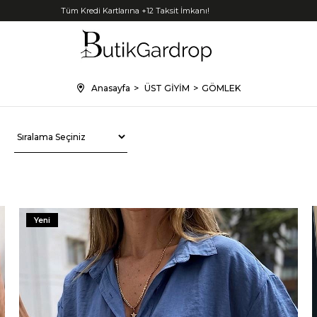
Tüm Kredi Kartlarına +12 Taksit İmkanı!
Anasayfa
ÜST GİYİM
GÖMLEK
Yeni