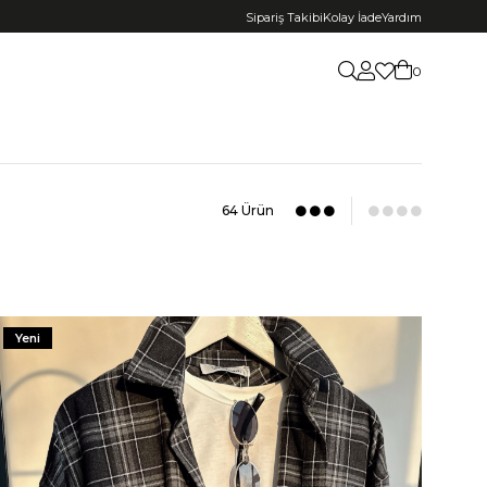
Sipariş Takibi
Kolay İade
Yardım
0
64 Ürün
Yeni