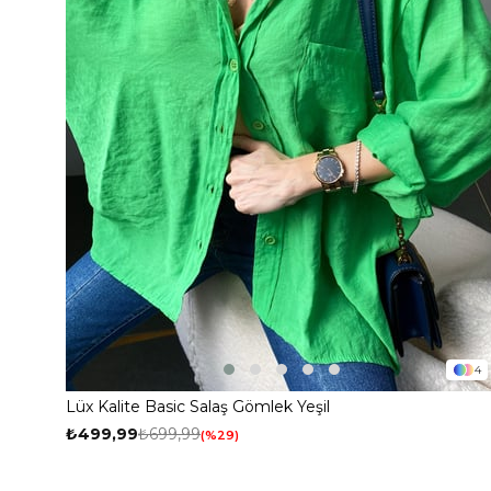
4
Lüx Kalite Basic Salaş Gömlek Yeşil
₺499,99
₺699,99
%29
50