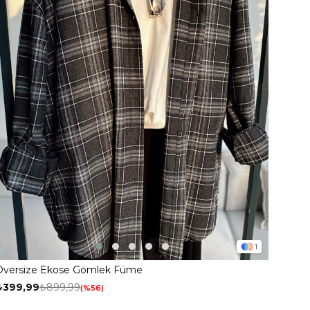
1
Oversize Ekose Gömlek Füme
₺399,99
₺899,99
%56