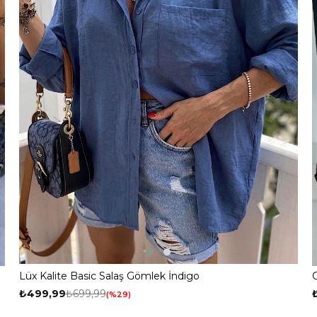
Lüx Kalite Basic Salaş Gömlek İndigo
₺499,99
₺699,99
%29