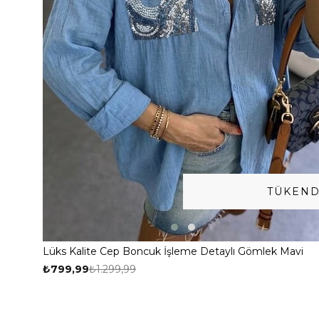
TÜKEND
Lüks Kalite Cep Boncuk İşleme Detaylı Gömlek Mavi
₺799,99
₺1.299,99