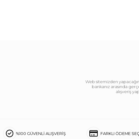
Web sitemizden yapacağınız 
bankanız arasında gerçek
alışveriş y
%100 GÜVENLİ ALIŞVERİŞ
FARKLI ÖDEME SE