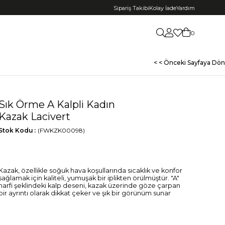
Sipariş Takibi
Kolay İade
Yardım
0
< < Önceki Sayfaya Dön
Sık Örme A Kalpli Kadın
Kazak Lacivert
Stok Kodu
(FWKZK00098)
Kazak, özellikle soğuk hava koşullarında sıcaklık ve konfor
sağlamak için kaliteli, yumuşak bir iplikten örülmüştür. "A"
harfi şeklindeki kalp deseni, kazak üzerinde göze çarpan
bir ayrıntı olarak dikkat çeker ve şık bir görünüm sunar