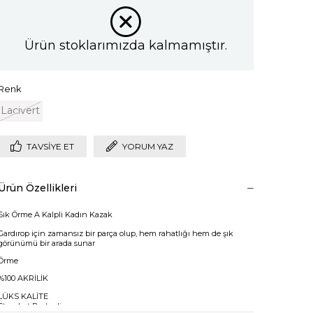
Ürün stoklarımızda kalmamıştır.
Renk
Lacivert
TAVSIYE ET
YORUM YAZ
Ürün Özellikleri
Sık Örme A Kalpli Kadın Kazak
Gardırop için zamansız bir parça olup, hem rahatlığı hem de şık
görünümü bir arada sunar
Örme
%100 AKRİLİK
LÜKS KALİTE
Standart Bedenli