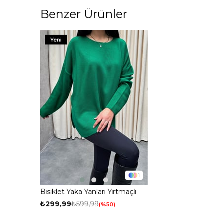
Benzer Ürünler
Yeni
1
Bisiklet Yaka Yanları Yırtmaçlı
Triko Kazak Yeşil
₺299,99
₺599,99
%50