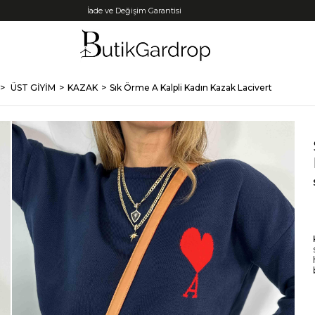
Tüm Kredi Kartlarına +12 Taksit İmkanı!
ÜST GİYİM
KAZAK
Sık Örme A Kalpli Kadın Kazak Lacivert