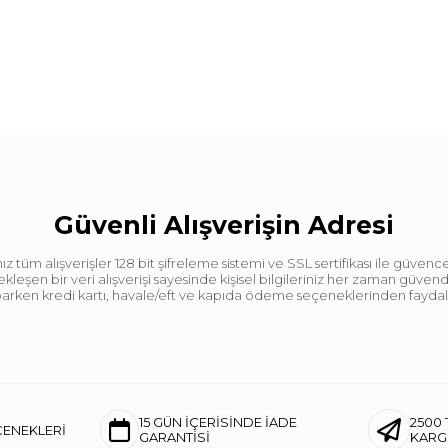
Güvenli Alışverişin Adresi
tüm alışverişler 128 bit şifreleme sistemi ve SSL sertifikası ile güvence
leşen bir veri alışverişi sayesinde kişisel bilgileriniz her zaman güve
aparken kredi kartı, havale/eft ve kapıda ödeme seçeneklerinden faydalan
15 GÜN İÇERİSİNDE İADE
2500 
ÇENEKLERİ
GARANTİSİ
KAR