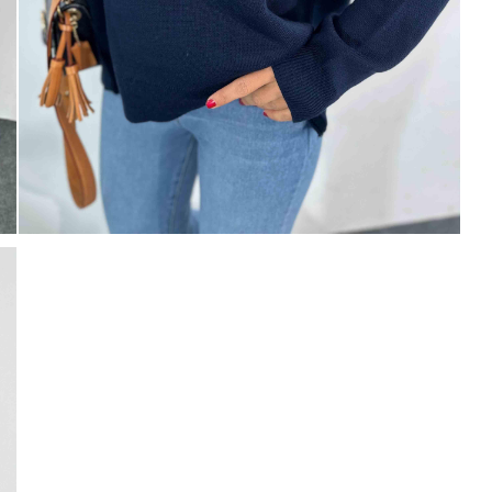
Mayıs Sürprizi!
Çarkı çevir ve fırsatı yakala !
100 TL
% 5
% 10
0 TL
200 TL
Tanıtım, pazarlama, reklam ve benze
tarafıma ticari elektronik ileti gönde
 TL
veriyorum.
Elektronik Ticari İleti A
'ni okudum onay veriyorum.
% 15
250 TL
Paylaştığım bilgilerin
KVKK kapsamın
korunmasını, sms ve WhatsApp üz
KARGO
% 20
bilgilendirmeleri almayı
kabul ediy
Çevir Kazan