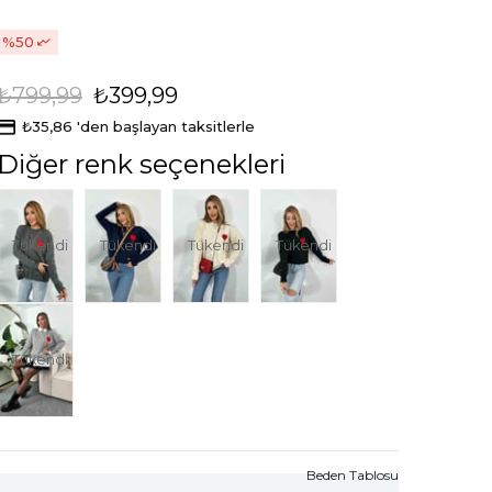
50
₺799,99
₺399,99
₺35,86
'den başlayan taksitlerle
Diğer renk seçenekleri
Tükendi
Tükendi
Tükendi
Tükendi
Tükendi
Beden Tablosu