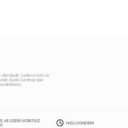
 altındadır. Sadece sizin ve
ndedir. Butik Gardrop’dan
abilirsiniz.
TL VE ÜZERİ ÜCRETSİZ
HIZLI GÖNDERİ
GO