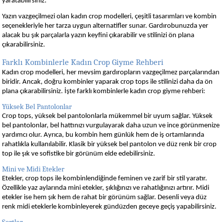
yaratabilirsiniz.
Yazın vazgeçilmezi olan kadın crop modelleri, çeşitli tasarımları ve kombin
seçenekleriyle her tarza uygun alternatifler sunar. Gardırobunuzda yer
alacak bu şık parçalarla yazın keyfini çıkarabilir ve stilinizi ön plana
çıkarabilirsiniz.
Farklı Kombinlerle Kadın Crop Giyme Rehberi
Kadın crop modelleri, her mevsim gardıropların vazgeçilmez parçalarından
biridir. Ancak, doğru kombinler yaparak crop tops ile stilinizi daha da ön
plana çıkarabilirsiniz. İşte farklı kombinlerle kadın crop giyme rehberi:
Yüksek Bel Pantolonlar
Crop tops, yüksek bel pantolonlarla mükemmel bir uyum sağlar. Yüksek
bel pantolonlar, bel hattınızı vurgulayarak daha uzun ve ince görünmenize
yardımcı olur. Ayrıca, bu kombin hem günlük hem de iş ortamlarında
rahatlıkla kullanılabilir. Klasik bir yüksek bel pantolon ve düz renk bir crop
top ile şık ve sofistike bir görünüm elde edebilirsiniz.
Mini ve Midi Etekler
Etekler, crop tops ile kombinlendiğinde feminen ve zarif bir stil yaratır.
Özellikle yaz aylarında mini etekler, şıklığınızı ve rahatlığınızı artırır. Midi
etekler ise hem şık hem de rahat bir görünüm sağlar. Desenli veya düz
renk midi eteklerle kombinleyerek gündüzden geceye geçiş yapabilirsiniz.