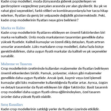
Kadın crop modelleri, moda dünyasında giderek popülerleşen ve
gardıropların vazgeçilmez parçaları arasında yer alan giysilerdir. Bu şık ve
rahat giysi seçenekleri, farklı stilleri ve kombinasyonlarıyla her tarza hitap
ederken, fiyatları da geniş bir yelpazede değişiklik göstermektedir. Peki,
kadın crop modellerinin fiyatları neye göre belirlenir?
Marka ve Kalite
Kadın crop modellerinin fiyatlarını etkileyen en önemli faktörlerden biri
marka ve kalitedir. Ünlü moda markalarının tasarımları genellikle daha
yüksek fiyatlıdır. Kaliteli kumaşlar ve özenli dikiş detayları, fiyatı artıran
unsurlar arasındadır. Lüks markaların crop modelleri, daha fazla bütçe
gerektirebilirken, daha uygun fiyatlı markalar da kaliteli ve şık seçenekler
sunabilir.
Malzeme ve Tasarım
Crop modellerinin üretiminde kullanılan malzemeler de fiyatları belirleyen
önemli etkenlerden biridir. Pamuk, polyester, viskon gibi malzemeler
genellikle daha uygun fiyatlıdır. Ancak ipek, kaşmir veya özel işlemeli
kumaşlar gibi lüks malzemeler kullanıldığında fiyatlar artar. Ayrıca, özgün
ve detaylı tasarımlar da fiyatı etkileyen bir diğer faktördür. Basit tasarımlı
crop modelleri daha uygun fiyatlı olma eğilimindeyken, özel tasarım
ürünler daha yüksek fiyatlı olabilir.
Satış Kanalları
Kadın crop modellerinin satıldığı yerler de fiyatları üzerinde etkilidir.