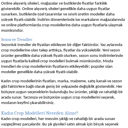
Online alışveriş siteleri, mağazalar ve butiklerde fiyatlar farklılık
gösterebilir. Online alışveriş siteleri genellikle daha uygun fiyatlar
sunarken, butiklerde özel tasarımlar ve sınırlı üretim modeller daha
yüksek fiyatlı olabilir. İndirim dönemlerinde ise markaların mağazalarında
ve online platformlarda crop modellerine daha uygun fiyatlarla ulaşmak
mümkündür.
Sezon ve Trendler
Sezonluk trendler de fiyatları etkileyen bir diğer faktördür. Yaz aylarında
crop modellerine olan talep arttıkça, fiyatlar da yükselebilir. Yeni sezon
ürünler genellikle daha yüksek fiyatlı olurken, sezon sonu indirimlerinde
uygun fiyatlarla kaliteli crop modelleri bulmak mümkündür. Moda
trendleri de crop modellerinin fiyatlarını etkileyebilir; popüler olan
modeller genellikle daha yüksek fiyatlı olabilir.
Kadın crop modellerinin fiyatları, marka, malzeme, satış kanalı ve sezon
gibi faktörlere bağlı olarak geniş bir yelpazede değişiklik gösterebilir. Her
bütçeye uygun seçeneklerin bulunduğu bu ürünler, şıklığı ve rahatlığı bir
arada sunar. Tarzınıza ve bütçenize uygun crop modellerini seçerek,
modanın keyfini çıkarabilirsiniz.
Kadın Crop Modelleri Nereden Alınır?
Kadın crop modelleri, her mevsim şıklığı ve rahatlığı bir arada sunan
vazgeçilmez parçalardır. Bu şık giysileri satın almak için birçok seçenek