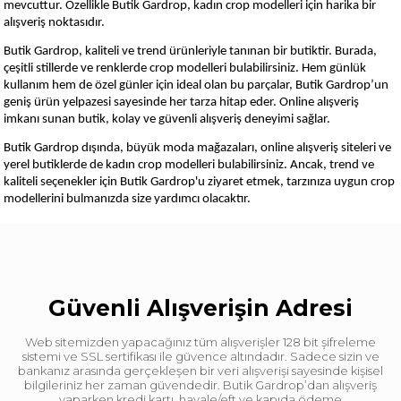
mevcuttur. Özellikle Butik Gardrop, kadın crop modelleri için harika bir
alışveriş noktasıdır.
Butik Gardrop, kaliteli ve trend ürünleriyle tanınan bir butiktir. Burada,
çeşitli stillerde ve renklerde crop modelleri bulabilirsiniz. Hem günlük
kullanım hem de özel günler için ideal olan bu parçalar, Butik Gardrop’un
geniş ürün yelpazesi sayesinde her tarza hitap eder. Online alışveriş
imkanı sunan butik, kolay ve güvenli alışveriş deneyimi sağlar.
Butik Gardrop dışında, büyük moda mağazaları, online alışveriş siteleri ve
yerel butiklerde de kadın crop modelleri bulabilirsiniz. Ancak, trend ve
kaliteli seçenekler için Butik Gardrop'u ziyaret etmek, tarzınıza uygun crop
modellerini bulmanızda size yardımcı olacaktır.
Güvenli Alışverişin Adresi
Web sitemizden yapacağınız tüm alışverişler 128 bit şifreleme
sistemi ve SSL sertifikası ile güvence altındadır. Sadece sizin ve
bankanız arasında gerçekleşen bir veri alışverişi sayesinde kişisel
bilgileriniz her zaman güvendedir. Butik Gardrop’dan alışveriş
yaparken kredi kartı, havale/eft ve kapıda ödeme