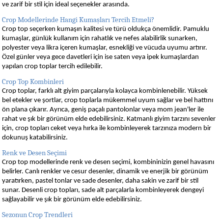
ve zarif bir stil için ideal seçenekler arasında.
Crop Modellerinde Hangi Kumaşları Tercih Etmeli?
Crop top seçerken kumaşın kalitesi ve türü oldukça önemlidir. Pamuklu
kumaşlar, günlük kullanım için rahatlık ve nefes alabilirlik sunarken,
polyester veya likra içeren kumaşlar, esnekliği ve vücuda uyumu artırır.
Özel günler veya gece davetleri için ise saten veya ipek kumaşlardan
yapılan crop toplar tercih edilebilir.
Crop Top Kombinleri
Crop toplar, farklı alt giyim parçalarıyla kolayca kombinlenebilir. Yüksek
bel etekler ve şortlar, crop toplarla mükemmel uyum sağlar ve bel hattını
ön plana çıkarır. Ayrıca, geniş paçalı pantolonlar veya mom jean'ler ile
rahat ve şık bir görünüm elde edebilirsiniz. Katmanlı giyim tarzını sevenler
için, crop topları ceket veya hırka ile kombinleyerek tarzınıza modern bir
dokunuş katabilirsiniz.
Renk ve Desen Seçimi
Crop top modellerinde renk ve desen seçimi, kombininizin genel havasını
belirler. Canlı renkler ve cesur desenler, dinamik ve enerjik bir görünüm
yaratırken, pastel tonlar ve sade desenler, daha sakin ve zarif bir stil
sunar. Desenli crop topları, sade alt parçalarla kombinleyerek dengeyi
sağlayabilir ve şık bir görünüm elde edebilirsiniz.
Sezonun Crop Trendleri