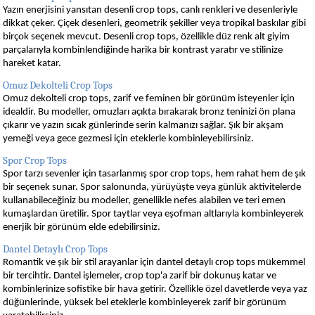
Yazın enerjisini yansıtan desenli crop tops, canlı renkleri ve desenleriyle
dikkat çeker. Çiçek desenleri, geometrik şekiller veya tropikal baskılar gibi
birçok seçenek mevcut. Desenli crop tops, özellikle düz renk alt giyim
parçalarıyla kombinlendiğinde harika bir kontrast yaratır ve stilinize
hareket katar.
Omuz Dekolteli Crop Tops
Omuz dekolteli crop tops, zarif ve feminen bir görünüm isteyenler için
idealdir. Bu modeller, omuzları açıkta bırakarak bronz teninizi ön plana
çıkarır ve yazın sıcak günlerinde serin kalmanızı sağlar. Şık bir akşam
yemeği veya gece gezmesi için eteklerle kombinleyebilirsiniz.
Spor Crop Tops
Spor tarzı sevenler için tasarlanmış spor crop tops, hem rahat hem de şık
bir seçenek sunar. Spor salonunda, yürüyüşte veya günlük aktivitelerde
kullanabileceğiniz bu modeller, genellikle nefes alabilen ve teri emen
kumaşlardan üretilir. Spor taytlar veya eşofman altlarıyla kombinleyerek
enerjik bir görünüm elde edebilirsiniz.
Dantel Detaylı Crop Tops
Romantik ve şık bir stil arayanlar için dantel detaylı crop tops mükemmel
bir tercihtir. Dantel işlemeler, crop top'a zarif bir dokunuş katar ve
kombinlerinize sofistike bir hava getirir. Özellikle özel davetlerde veya yaz
düğünlerinde, yüksek bel eteklerle kombinleyerek zarif bir görünüm