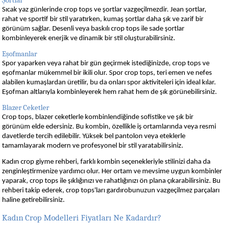
Şortlar
Sıcak yaz günlerinde crop tops ve şortlar vazgeçilmezdir. Jean şortlar,
rahat ve sportif bir stil yaratırken, kumaş şortlar daha şık ve zarif bir
görünüm sağlar. Desenli veya baskılı crop tops ile sade şortlar
kombinleyerek enerjik ve dinamik bir stil oluşturabilirsiniz.
Eşofmanlar
Spor yaparken veya rahat bir gün geçirmek istediğinizde, crop tops ve
eşofmanlar mükemmel bir ikili olur. Spor crop tops, teri emen ve nefes
alabilen kumaşlardan üretilir, bu da onları spor aktiviteleri için ideal kılar.
Eşofman altlarıyla kombinleyerek hem rahat hem de şık görünebilirsiniz.
Blazer Ceketler
Crop tops, blazer ceketlerle kombinlendiğinde sofistike ve şık bir
görünüm elde edersiniz. Bu kombin, özellikle iş ortamlarında veya resmi
davetlerde tercih edilebilir. Yüksek bel pantolon veya eteklerle
tamamlayarak modern ve profesyonel bir stil yaratabilirsiniz.
Kadın crop giyme rehberi, farklı kombin seçenekleriyle stilinizi daha da
zenginleştirmenize yardımcı olur. Her ortam ve mevsime uygun kombinler
yaparak, crop tops ile şıklığınızı ve rahatlığınızı ön plana çıkarabilirsiniz. Bu
rehberi takip ederek, crop tops'ları gardırobunuzun vazgeçilmez parçaları
haline getirebilirsiniz.
Kadın Crop Modelleri Fiyatları Ne Kadardır?