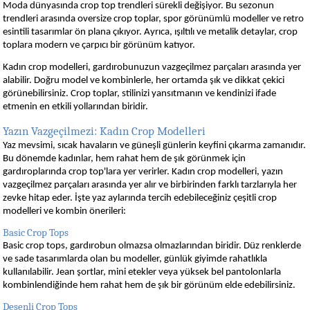
Moda dünyasında crop top trendleri sürekli değişiyor. Bu sezonun
trendleri arasında oversize crop toplar, spor görünümlü modeller ve retro
esintili tasarımlar ön plana çıkıyor. Ayrıca, ışıltılı ve metalik detaylar, crop
toplara modern ve çarpıcı bir görünüm katıyor.
Kadın crop modelleri, gardırobunuzun vazgeçilmez parçaları arasında yer
alabilir. Doğru model ve kombinlerle, her ortamda şık ve dikkat çekici
görünebilirsiniz. Crop toplar, stilinizi yansıtmanın ve kendinizi ifade
etmenin en etkili yollarından biridir.
Yazın Vazgeçilmezi: Kadın Crop Modelleri
Yaz mevsimi, sıcak havaların ve güneşli günlerin keyfini çıkarma zamanıdır.
Bu dönemde kadınlar, hem rahat hem de şık görünmek için
gardıroplarında crop top'lara yer verirler. Kadın crop modelleri, yazın
vazgeçilmez parçaları arasında yer alır ve birbirinden farklı tarzlarıyla her
zevke hitap eder. İşte yaz aylarında tercih edebileceğiniz çeşitli crop
modelleri ve kombin önerileri:
Basic Crop Tops
Basic crop tops, gardırobun olmazsa olmazlarından biridir. Düz renklerde
ve sade tasarımlarda olan bu modeller, günlük giyimde rahatlıkla
kullanılabilir. Jean şortlar, mini etekler veya yüksek bel pantolonlarla
kombinlendiğinde hem rahat hem de şık bir görünüm elde edebilirsiniz.
Desenli Crop Tops