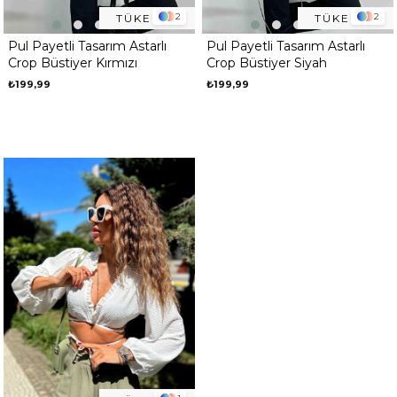
okudum onay veriyorum.
2
2
TÜKENDI
TÜKENDI
KVKK kapsamında tarafınızca korunmasını, sms ve
Paylaştığım bilgilerin
WhatsApp üzerinden bilgilendirmeleri almayı
kabul ediyorum.
Pul Payetli Tasarım Astarlı
Pul Payetli Tasarım Astarlı
Crop Büstiyer Kırmızı
Crop Büstiyer Siyah
Çevir Kazan
₺199,99
₺199,99