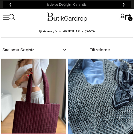
❮
İade ve Değişim Garantisi
❯
0
Anasayfa
AKSESUAR
ÇANTA
Sıralama
Filtreleme