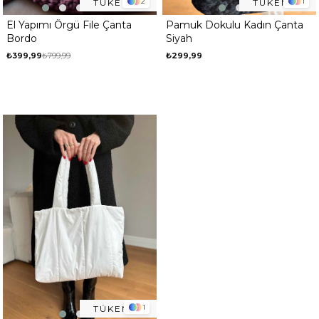
2
1
TÜKENDI
TÜKENDI
El Yapımı Örgü File Çanta
Pamuk Dokulu Kadın Çanta
Bordo
Siyah
₺399,99
₺799,99
₺299,99
1
TÜKENDI