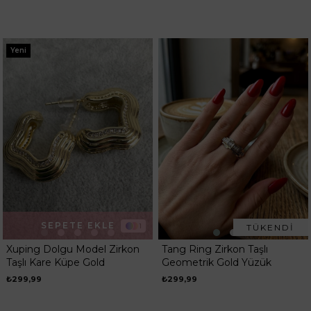
Yeni
SEPETE EKLE
1
TÜKENDI
Xuping Dolgu Model Zirkon
Tang Ring Zirkon Taşlı
Taşlı Kare Küpe Gold
Geometrik Gold Yüzük
₺299,99
₺299,99