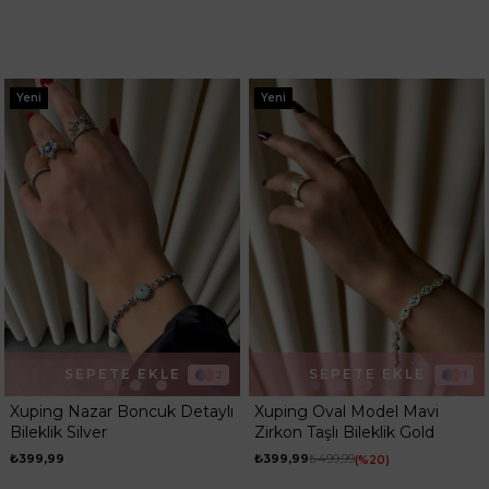
Yeni
Yeni
SEPETE EKLE
SEPETE EKLE
2
1
Xuping Nazar Boncuk Detaylı
Xuping Oval Model Mavi
Bileklik Silver
Zirkon Taşlı Bileklik Gold
₺399,99
₺399,99
₺499,99
%20