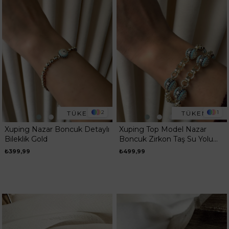
2
1
TÜKENDI
TÜKENDI
Xuping Nazar Boncuk Detaylı
Xuping Top Model Nazar
Bileklik Gold
Boncuk Zirkon Taş Su Yolu
Bileklik Gold
₺399,99
₺499,99