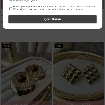
okudum onay veriyorum.
SEPETE EKLE
SEPETE EKLE
KVKK kapsamında tarafınızca korunmasını, sms ve
Paylaştığım bilgilerin
WhatsApp üzerinden bilgilendirmeleri almayı
kabul ediyorum.
Xuping Zirkon Taşlı Bella Gold
Xuping Zirkon Baget Taşlı
Yüzük
Gold Küpe
Çevir Kazan
₺299,99
₺399,99
Yeni
Yeni