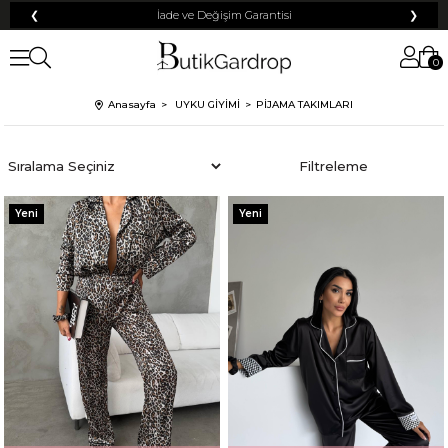
❮
İade ve Değişim Garantisi
❯
0
Anasayfa
UYKU GİYİMİ
PİJAMA TAKIMLARI
Sıralama
Filtreleme
Yeni
Yeni