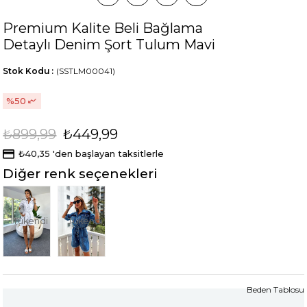
Premium Kalite Beli Bağlama
Detaylı Denim Şort Tulum Mavi
Stok Kodu
(SSTLM00041)
50
₺899,99
₺449,99
₺40,35
'den başlayan taksitlerle
Diğer renk seçenekleri
Tükendi
Tükendi
Beden Tablosu