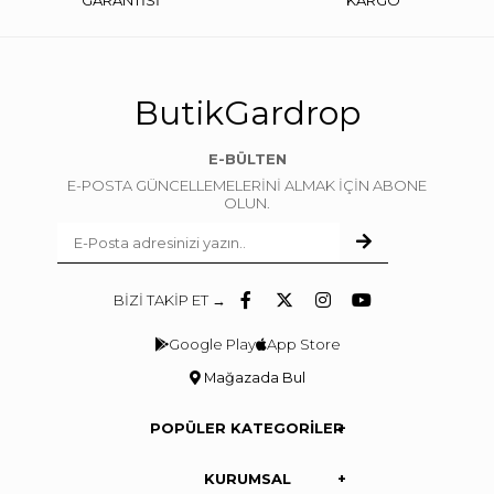
GARANTİSİ
KARGO
ButikGardrop
E-BÜLTEN
E-POSTA GÜNCELLEMELERİNİ ALMAK İÇİN ABONE
OLUN.
BİZİ TAKİP ET →
Google Play
App Store
Mağazada Bul
POPÜLER KATEGORİLER
KURUMSAL