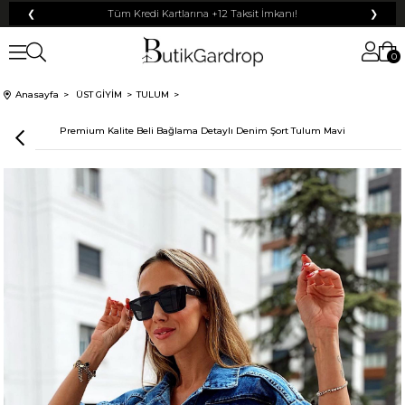
❮
Tüm Kredi Kartlarına +12 Taksit İmkanı!
❯
0
Anasayfa
ÜST GİYİM
TULUM
Premium Kalite Beli Bağlama Detaylı Denim Şort Tulum Mavi