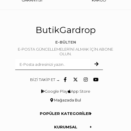
GARANTİSİ
KARGO
ButikGardrop
E-BÜLTEN
E-POSTA GÜNCELLEMELERİNİ ALMAK İÇİN ABONE
OLUN.
BİZİ TAKİP ET →
Google Play
App Store
Mağazada Bul
POPÜLER KATEGORİLER
KURUMSAL