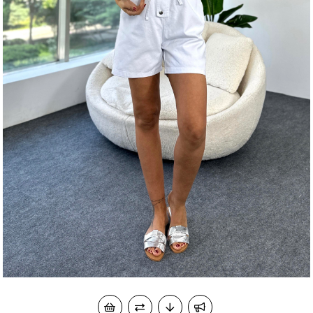
okudum onay veriyorum.
KVKK kapsamında tarafınızca korunmasını, sms ve
Paylaştığım bilgilerin
WhatsApp üzerinden bilgilendirmeleri almayı
kabul ediyorum.
Çevir Kazan