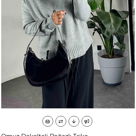
okudum onay veriyorum.
KVKK kapsamında tarafınızca korunmasını, sms ve
Paylaştığım bilgilerin
WhatsApp üzerinden bilgilendirmeleri almayı
kabul ediyorum.
Çevir Kazan