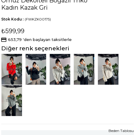
Omuz Dekolteli Boğazlı Triko
Kadın Kazak Gri
Stok Kodu
(FWKZK00175)
₺599,99
₺53,79
'den başlayan taksitlerle
Diğer renk seçenekleri
Tükendi
Tükendi
Tükendi
Tükendi
Tükendi
Tükendi
Beden Tablosu