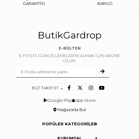
GARANTİSİ
KARGO
ButikGardrop
E-BÜLTEN
E-POSTA GÜNCELLEMELERİNİ ALMAK İÇİN ABONE
OLUN.
BİZİ TAKİP ET →
Google Play
App Store
Mağazada Bul
POPÜLER KATEGORİLER
KURUMSAL