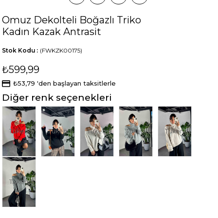
Omuz Dekolteli Boğazlı Triko
Kadın Kazak Antrasit
Stok Kodu
(FWKZK00175)
₺599,99
₺53,79
'den başlayan taksitlerle
Diğer renk seçenekleri
Tükendi
Tükendi
Tükendi
Tükendi
Tükendi
Tükendi