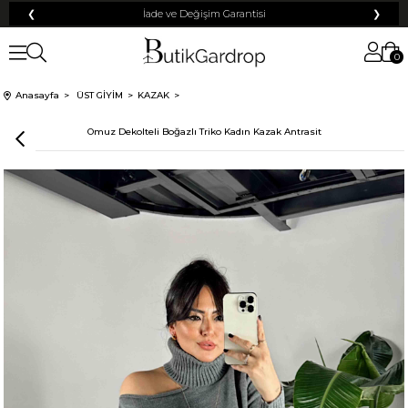
❮
İade ve Değişim Garantisi
❯
0
Anasayfa
ÜST GİYİM
KAZAK
Omuz Dekolteli Boğazlı Triko Kadın Kazak Antrasit