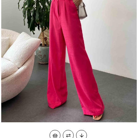
okudum onay veriyorum.
KVKK kapsamında tarafınızca korunmasını, sms ve
Paylaştığım bilgilerin
WhatsApp üzerinden bilgilendirmeleri almayı
kabul ediyorum.
Çevir Kazan