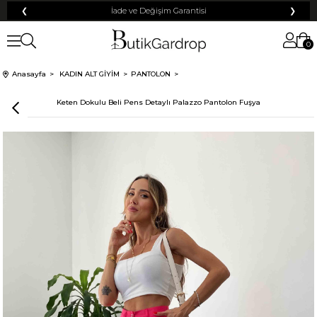
❮
Tüm Kredi Kartlarına +12 Taksit İmkanı!
❯
0
100 TL
% 10
% 5
Anasayfa
KADIN ALT GİYİM
PANTOLON
200 TL
50 TL
Keten Dokulu Beli Pens Detaylı Palazzo Pantolon Fuşya
% 15
500 TL
% 20
250 TL
KARGO
Mayıs Sürprizi!
Çarkı çevir ve fırsatı yakala !
Tanıtım, pazarlama, reklam ve benzeri amaçlarla tarafıma ticari elektronik ileti
Elektronik Ticari İleti Aydınlatma Metni
gönderilmesine izin veriyorum.
'ni