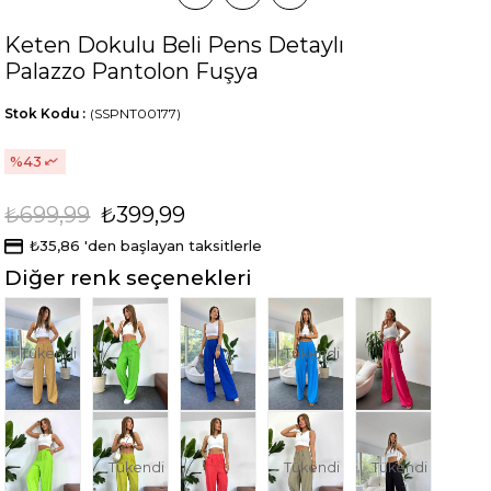
Keten Dokulu Beli Pens Detaylı
Palazzo Pantolon Fuşya
Stok Kodu
(SSPNT00177)
43
₺699,99
₺399,99
₺35,86
'den başlayan taksitlerle
Diğer renk seçenekleri
Tükendi
Tükendi
Tükendi
Tükendi
Tükendi