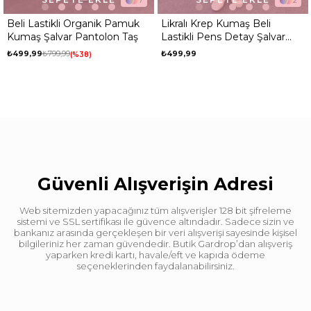
7
2
Beli Lastikli Organik Pamuk
Likralı Krep Kumaş Beli
Kumaş Şalvar Pantolon Taş
Lastikli Pens Detay Şalvar
Pantolon Taş
₺499,99
₺799,99
₺499,99
%38
Güvenli Alışverişin Adresi
Web sitemizden yapacağınız tüm alışverişler 128 bit şifreleme
sistemi ve SSL sertifikası ile güvence altındadır. Sadece sizin ve
bankanız arasında gerçekleşen bir veri alışverişi sayesinde kişisel
bilgileriniz her zaman güvendedir. Butik Gardrop’dan alışveriş
yaparken kredi kartı, havale/eft ve kapıda ödeme
seçeneklerinden faydalanabilirsiniz.