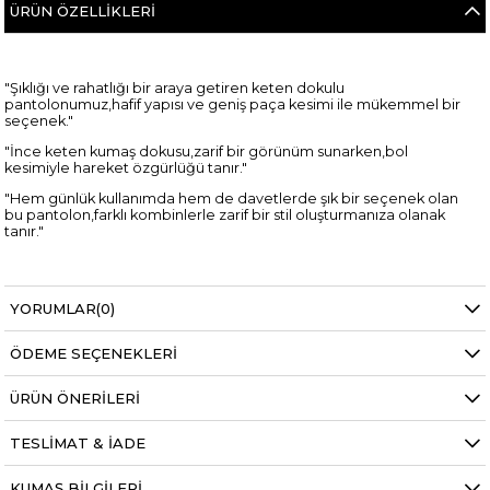
ÜRÜN ÖZELLIKLERI
"Şıklığı ve rahatlığı bir araya getiren keten dokulu
pantolonumuz,hafif yapısı ve geniş paça kesimi ile mükemmel bir
seçenek."
"İnce keten kumaş dokusu,zarif bir görünüm sunarken,bol
kesimiyle hareket özgürlüğü tanır."
"Hem günlük kullanımda hem de davetlerde şık bir seçenek olan
bu pantolon,farklı kombinlerle zarif bir stil oluşturmanıza olanak
tanır."
YORUMLAR
(0)
S M L Bedenli
ÖDEME SEÇENEKLERI
Lüks Kalite
ÜRÜN ÖNERILERI
Yüksek Bel
TESLIMAT & İADE
Pantolon Boy: 102cm
KUMAŞ BILGILERI