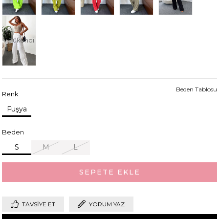
Tükendi
Beden Tablosu
Renk
Fuşya
Beden
S
M
L
TAVSIYE ET
YORUM YAZ