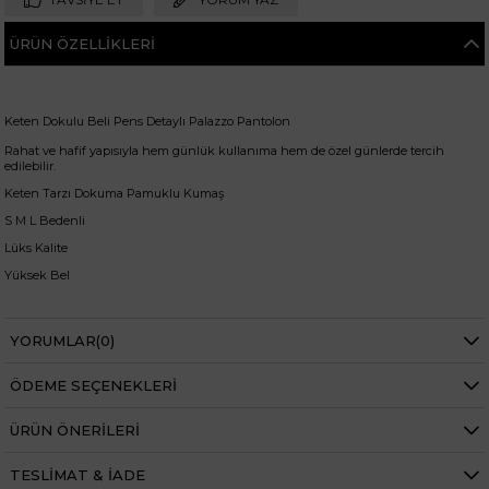
ÜRÜN ÖZELLIKLERI
Keten Dokulu Beli Pens Detaylı Palazzo Pantolon
Rahat ve hafif yapısıyla hem günlük kullanıma hem de özel günlerde tercih
edilebilir.
Keten Tarzı Dokuma Pamuklu Kumaş
S M L Bedenli
Lüks Kalite
Yüksek Bel
Ütü izi, diz yapmaz
YORUMLAR
(0)
incecik nefes alan kumaş
ÖDEME SEÇENEKLERI
Pantolon boyu: 102cm
+
ÜRÜN ÖNERILERI
Manken ölçüleri ise;
Mankenimiz S beden giymiştir
TESLIMAT & İADE
Göğüs 83 cm