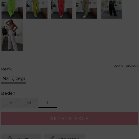
Tükendi
Tükendi
Tükendi
Tükendi
Beden Tablosu
Renk
Nar Çiçeği
Beden
S
M
L
TAVSIYE ET
YORUM YAZ