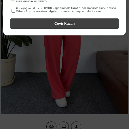
okudum onay veriyorum.
KVKK kapsamında tarafınızca korunmasını, sms ve
Paylaştığım bilgilerin
WhatsApp üzerinden bilgilendirmeleri almayı
kabul ediyorum.
Çevir Kazan