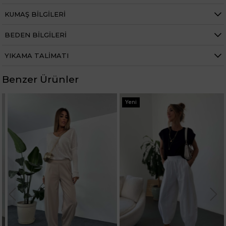
Bel 66 cm
Baldır 54 cm
KUMAŞ BILGILERI
Kalça 90 cm
Basen 94 cm
BEDEN BILGILERI
Boy 1.73 cm
Kilo 53 kg dir.
YIKAMA TALIMATI
Bel
Yüksek Bel
Benzer Ürünler
Boy
102
Yeni
Kumaş Tipi
Belirtilmemiş