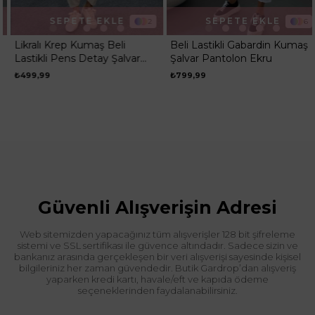
SEPETE EKLE
SEPETE EKLE
2
6
Likralı Krep Kumaş Beli
Beli Lastikli Gabardin Kumaş
Lastikli Pens Detay Şalvar
Şalvar Pantolon Ekru
Pantolon Taş
₺499,99
₺799,99
Güvenli Alışverişin Adresi
Web sitemizden yapacağınız tüm alışverişler 128 bit şifreleme
sistemi ve SSL sertifikası ile güvence altındadır. Sadece sizin ve
bankanız arasında gerçekleşen bir veri alışverişi sayesinde kişisel
bilgileriniz her zaman güvendedir. Butik Gardrop’dan alışveriş
yaparken kredi kartı, havale/eft ve kapıda ödeme
seçeneklerinden faydalanabilirsiniz.