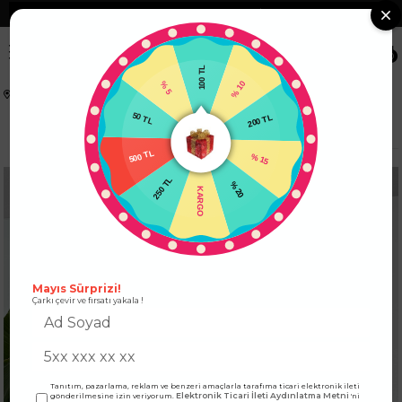
❮
Tüm Kredi Kartlarına +12 Taksit İmkanı!
❯
0
100 TL
% 5
% 10
Anasayfa
KADIN ALT GİYİM
PANTOLON
50 TL
200 TL
Keten Dokulu Beli Pens Detaylı Palazzo Pantolon Nar Çiçeği
500 TL
% 15
250 TL
% 20
KARGO
Mayıs Sürprizi!
Çarkı çevir ve fırsatı yakala !
Tanıtım, pazarlama, reklam ve benzeri amaçlarla tarafıma ticari elektronik ileti
Elektronik Ticari İleti Aydınlatma Metni
gönderilmesine izin veriyorum.
'ni