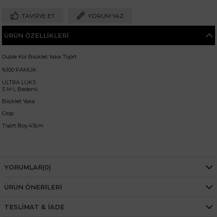
TAVSIYE ET
YORUM YAZ
ÜRÜN ÖZELLIKLERI
Duble Kol Bisiklet Yaka Tişört
%100 PAMUK
ULTRA LÜKS
S M L Bedenli
Bisiklet Yaka
Crop
Tişört Boy:45cm
+
Manken ölçüleri ise;
YORUMLAR
(0)
Mankenimiz S beden giymiştir
Göğüs 83 cm
Bel 66 cm
ÜRÜN ÖNERILERI
Baldır 54 cm
Kalça 90 cm
Basen 94 cm
TESLIMAT & İADE
Boy 1.73 cm