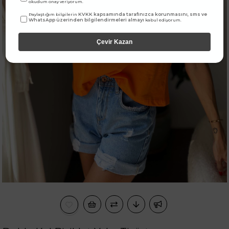
okudum onay veriyorum.
KVKK kapsamında tarafınızca korunmasını, sms ve
Paylaştığım bilgilerin
WhatsApp üzerinden bilgilendirmeleri almayı
kabul ediyorum.
Çevir Kazan