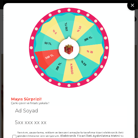
❮
Tüm Kredi Kartlarına +12 Taksit İmkanı!
❯
0
100 TL
% 5
% 10
Anasayfa
ÜST GİYİM
TİŞORT
Duble Kol Bisiklet Yaka Tişört Turuncu
50 TL
200 TL
500 TL
% 15
250 TL
% 20
KARGO
Mayıs Sürprizi!
Çarkı çevir ve fırsatı yakala !
Tanıtım, pazarlama, reklam ve benzeri amaçlarla tarafıma ticari elektronik ileti
Elektronik Ticari İleti Aydınlatma Metni
gönderilmesine izin veriyorum.
'ni