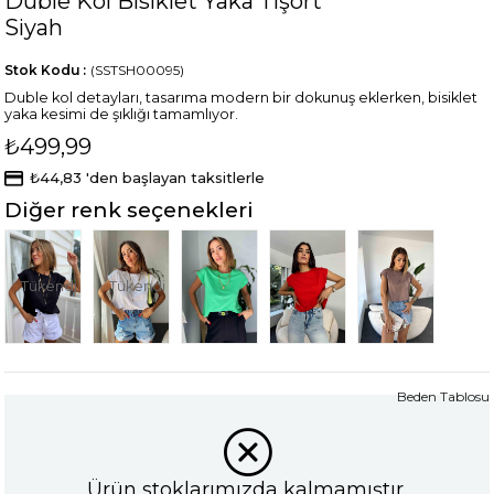
Duble Kol Bisiklet Yaka Tişört
Siyah
Stok Kodu
(SSTSH00095)
Duble kol detayları, tasarıma modern bir dokunuş eklerken, bisiklet
yaka kesimi de şıklığı tamamlıyor.
₺499,99
₺44,83
'den başlayan taksitlerle
Diğer renk seçenekleri
Tükendi
Tükendi
Beden Tablosu
Ürün stoklarımızda kalmamıştır.