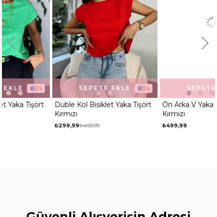
SEPETE EKLE
SEPETE EKLE
5
3
Duble Kol Bisiklet Yaka Tişört
Ön Arka V Yaka Basic Tişört
Kırmızı
Kırmızı
₺299,99
₺499,99
₺499,99
Güvenli Alışverişin Adresi