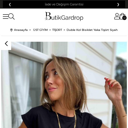
❮
Tüm Kredi Kartlarına +12 Taksit İmkanı!
❯
0
100 TL
% 10
% 5
Anasayfa
ÜST GİYİM
TİŞORT
Duble Kol Bisiklet Yaka Tişört Siyah
200 TL
50 TL
% 15
500 TL
% 20
250 TL
KARGO
Mayıs Sürprizi!
Çarkı çevir ve fırsatı yakala !
Tanıtım, pazarlama, reklam ve benzeri amaçlarla tarafıma ticari elektronik ileti
Elektronik Ticari İleti Aydınlatma Metni
gönderilmesine izin veriyorum.
'ni