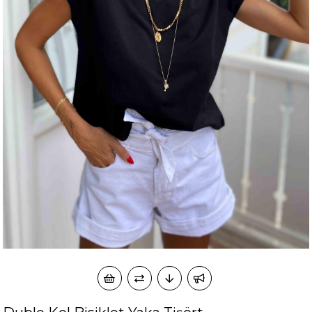
okudum onay veriyorum.
KVKK kapsamında tarafınızca korunmasını, sms ve
Paylaştığım bilgilerin
WhatsApp üzerinden bilgilendirmeleri almayı
kabul ediyorum.
Çevir Kazan