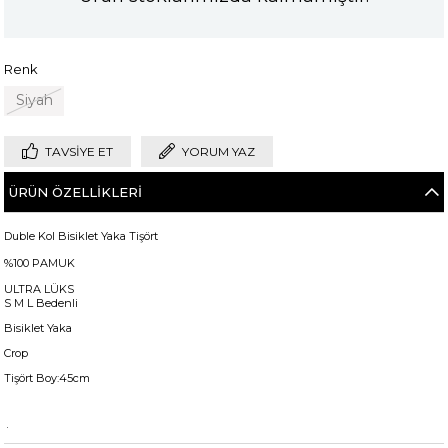
Renk
Siyah
TAVSIYE ET
YORUM YAZ
ÜRÜN ÖZELLIKLERI
Duble Kol Bisiklet Yaka Tişört
%100 PAMUK
ULTRA LÜKS
S M L Bedenli
Bisiklet Yaka
Crop
Tişört Boy:45cm
+
Manken ölçüleri ise;