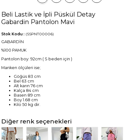
Beli Lastik ve İpli Püskül Detay
Gabardin Pantolon Mavi
Stok Kodu
(SSPNT00006)
GABARDİN
%100 PAMUK
Pantolon boy: 92cm ( S beden için )
Manken ölçüleri ise;
Göğüs 83 cm
Bel 63 cm
Alt karın 76 cm
Kalça 84 cm
Basen 89 cm
Boy 1.68 cm
Kilo 50 kg dir.
Diğer renk seçenekleri