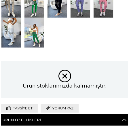
Tükendi
Tükendi
Tükendi
Tükendi
Tükendi
Tükendi
Tükendi
Ürün stoklarımızda kalmamıştır.
TAVSIYE ET
YORUM YAZ
ÜRÜN ÖZELLIKLERI