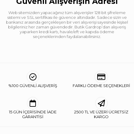
Güvenli Alışverişin Adresi
Web sitemizden yapacağınız tüm alışverişler 128 bit şifreleme
sistemi ve SSL sertifikası ile güvence altındadır. Sadece sizin ve
bankanız arasında gerçekleşen bir veri alışverişi sayesinde kişisel
bilgileriniz her zaman güvendedir. Butik Gardrop’dan alışveriş
yaparken kredi kartı, havale/eft ve kapıda ödeme
seçeneklerinden faydalanabilirsiniz.
%100 GÜVENLİ ALIŞVERİŞ
FARKLI ÖDEME SEÇENEKLERİ
15 GÜN İÇERİSİNDE İADE
2500 TL VE ÜZERİ ÜCRETSİZ
GARANTİSİ
KARGO