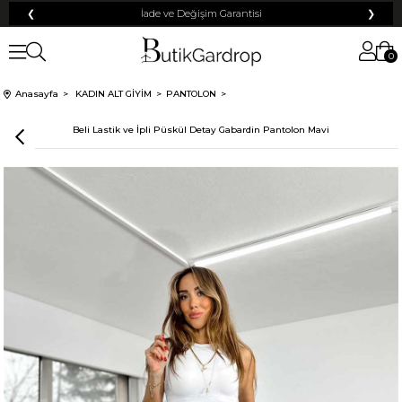
❮
İade ve Değişim Garantisi
❯
0
Anasayfa
KADIN ALT GİYİM
PANTOLON
Beli Lastik ve İpli Püskül Detay Gabardin Pantolon Mavi