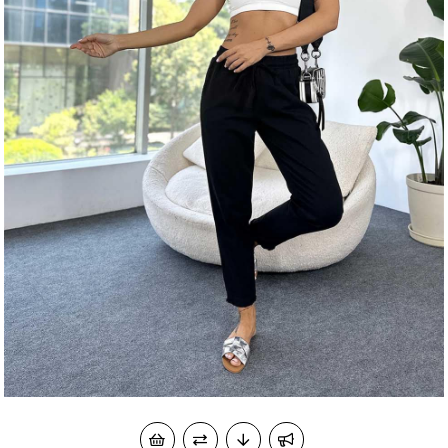
okudum onay veriyorum.
KVKK kapsamında tarafınızca korunmasını, sms ve
Paylaştığım bilgilerin
WhatsApp üzerinden bilgilendirmeleri almayı
kabul ediyorum.
Çevir Kazan