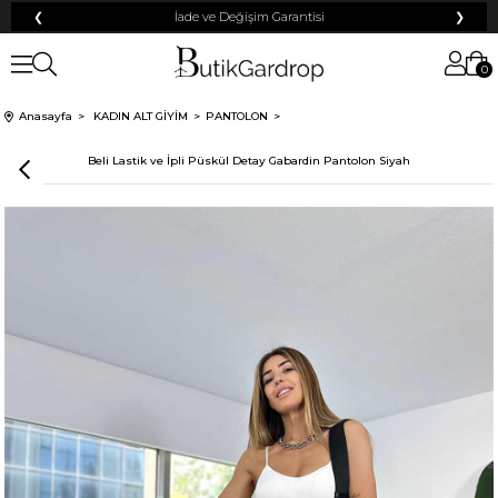
❮
Tüm Kredi Kartlarına +12 Taksit İmkanı!
❯
0
100 TL
% 10
% 5
Anasayfa
KADIN ALT GİYİM
PANTOLON
200 TL
50 TL
Beli Lastik ve İpli Püskül Detay Gabardin Pantolon Siyah
% 15
500 TL
% 20
250 TL
KARGO
Mayıs Sürprizi!
Çarkı çevir ve fırsatı yakala !
Tanıtım, pazarlama, reklam ve benzeri amaçlarla tarafıma ticari elektronik ileti
Elektronik Ticari İleti Aydınlatma Metni
gönderilmesine izin veriyorum.
'ni