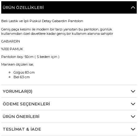
ÜRÜN ÖZELLIKLERI
Beli Lastik ve İpli Püskül Detay Gabardin Pantolon
Geniş paça kesimi ile modern bir tarzı yansıtan bu pantolon, günlük
kullanımdan özel davetlere kadar geniş bir kullanım alanına sahiptir
GABARDİN
%100 PAMUK
Pantolon boy: 92cm ( S beden için )
Manken ölçüleri ise;
Göğüs 83 cm
Bel 63 cm
Alt karın 76 cm
Kalça 84 cm
Basen 89 cm
YORUMLAR
(0)
Boy 1.68 cm
Kilo 50 kg dir.
ÖDEME SEÇENEKLERI
Bel
Yüksek Bel
ÜRÜN ÖNERILERI
Boy
Standart
TESLIMAT & İADE
Kumaş Tipi
Belirtilmemiş