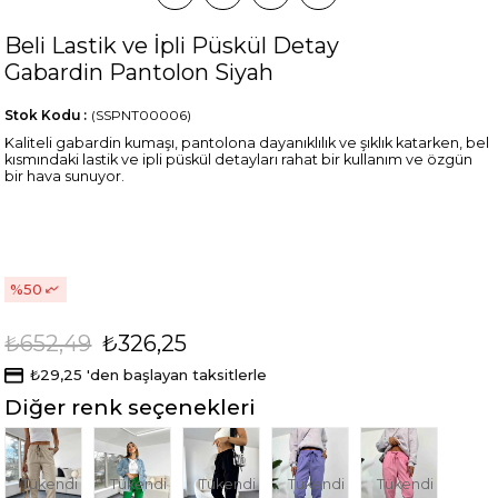
Beli Lastik ve İpli Püskül Detay
Gabardin Pantolon Siyah
Stok Kodu
(SSPNT00006)
Kaliteli gabardin kumaşı, pantolona dayanıklılık ve şıklık katarken, bel
kısmındaki lastik ve ipli püskül detayları rahat bir kullanım ve özgün
bir hava sunuyor.
50
₺652,49
₺326,25
₺29,25
'den başlayan taksitlerle
Diğer renk seçenekleri
Tükendi
Tükendi
Tükendi
Tükendi
Tükendi