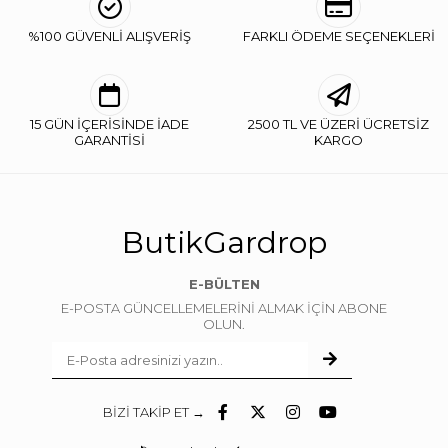
%100 GÜVENLİ ALIŞVERİŞ
FARKLI ÖDEME SEÇENEKLERİ
15 GÜN İÇERİSİNDE İADE
2500 TL VE ÜZERİ ÜCRETSİZ
GARANTİSİ
KARGO
ButikGardrop
E-BÜLTEN
E-POSTA GÜNCELLEMELERİNİ ALMAK İÇİN ABONE
OLUN.
BİZİ TAKİP ET →