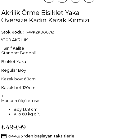
Akrilik Örme Bisiklet Yaka
Oversize Kadın Kazak Kırmızı
Stok Kodu
(FWKZK00076)
%100 AKRİLİK
1.Sınıf Kalite
Standart Bedenli
Bisiklet Yaka
Regular Boy
Kazak boy: 68cm
Kazak bel: 120cm
+
Manken ölçüleri ise;
Boy 1.68 cm
Kilo 69 kg dir.
₺499,99
₺44,83
'den başlayan taksitlerle