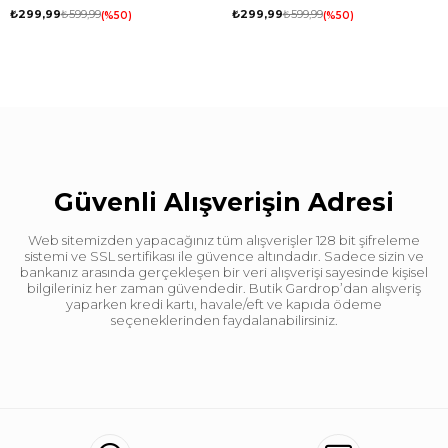
₺299,99
₺599,99
₺299,99
₺599,99
%50
%50
Güvenli Alışverişin Adresi
Web sitemizden yapacağınız tüm alışverişler 128 bit şifreleme
sistemi ve SSL sertifikası ile güvence altındadır. Sadece sizin ve
bankanız arasında gerçekleşen bir veri alışverişi sayesinde kişisel
bilgileriniz her zaman güvendedir. Butik Gardrop’dan alışveriş
yaparken kredi kartı, havale/eft ve kapıda ödeme
seçeneklerinden faydalanabilirsiniz.