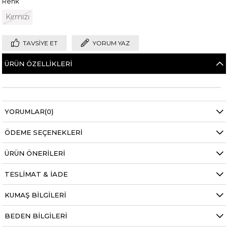
Renk
Kırmızı
TAVSIYE ET
YORUM YAZ
ÜRÜN ÖZELLIKLERI
YORUMLAR
(0)
ÖDEME SEÇENEKLERI
ÜRÜN ÖNERILERI
TESLIMAT & İADE
KUMAŞ BILGILERI
BEDEN BILGILERI