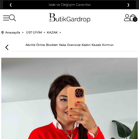
❮
Tüm Kredi Kartlarına +12 Taksit İmkanı!
❯
0
Anasayfa
ÜST GİYİM
KAZAK
Akrilik Örme Bisiklet Yaka Oversize Kadın Kazak Kırmızı