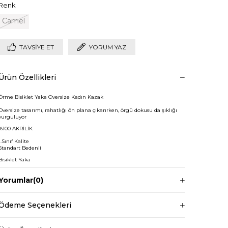
Renk
Camel
TAVSIYE ET
YORUM YAZ
Ürün Özellikleri
Örme Bisiklet Yaka Oversize Kadın Kazak
Oversize tasarımı, rahatlığı ön plana çıkarırken, örgü dokusu da şıklığı
vurguluyor
%100 AKRİLİK
1.Sınıf Kalite
Standart Bedenli
Bisiklet Yaka
Regular Boy
Yorumlar
(0)
Kazak boy: 68cm
Kazak bel: 120cm
Ödeme Seçenekleri
Manken ölçüleri ise;
Boy 1.68 cm