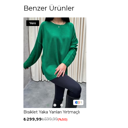
Benzer Ürünler
Yeni
1
Bisiklet Yaka Yanları Yırtmaçlı
Triko Kazak Yeşil
₺299,99
₺599,99
%50