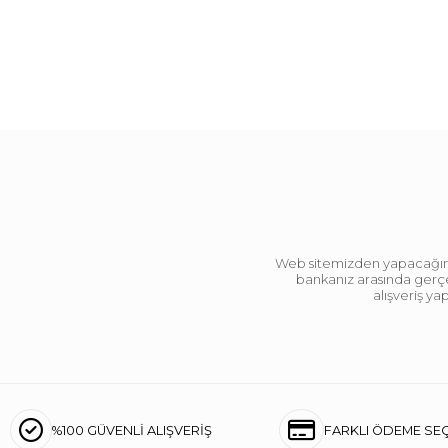
Web sitemizden yapacağınız 
bankanız arasında gerçek
alışveriş y
%100 GÜVENLİ ALIŞVERİŞ
FARKLI ÖDEME SE