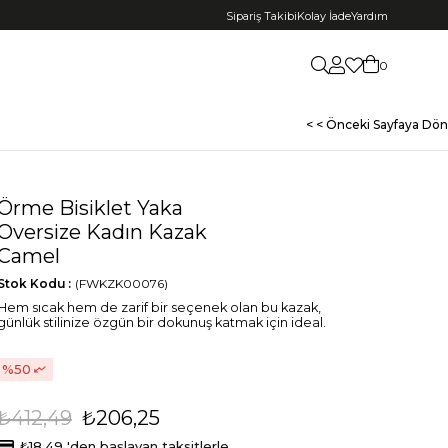
Sipariş Takibi
Kolay İade
Yardım
0
< < Önceki Sayfaya Dön
Örme Bisiklet Yaka
Oversize Kadın Kazak
Camel
Stok Kodu
(FWKZK00076)
Hem sıcak hem de zarif bir seçenek olan bu kazak,
günlük stilinize özgün bir dokunuş katmak için ideal.
50
₺412,49
₺206,25
₺18,49
'den başlayan taksitlerle