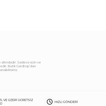
 altındadır. Sadece sizin ve
ndedir. Butik Gardrop’dan
abilirsiniz.
TL VE ÜZERİ ÜCRETSİZ
HIZLI GÖNDERİ
GO