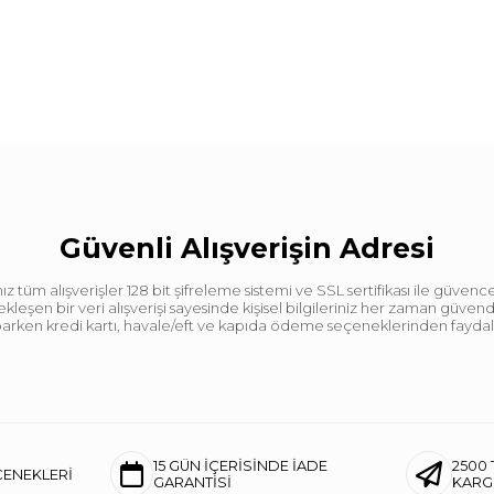
Güvenli Alışverişin Adresi
tüm alışverişler 128 bit şifreleme sistemi ve SSL sertifikası ile güvence
leşen bir veri alışverişi sayesinde kişisel bilgileriniz her zaman güve
aparken kredi kartı, havale/eft ve kapıda ödeme seçeneklerinden faydalan
15 GÜN İÇERİSİNDE İADE
2500 
ÇENEKLERİ
GARANTİSİ
KAR