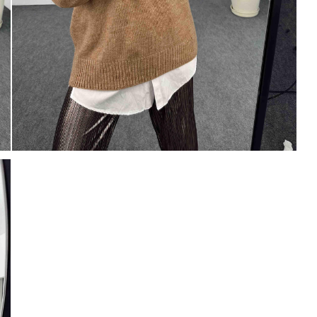
Mayıs Sürprizi!
Çarkı çevir ve fırsatı yakala !
100 TL
% 5
% 10
 TL
200 TL
Tanıtım, pazarlama, reklam ve benze
tarafıma ticari elektronik ileti gönde
 TL
veriyorum.
Elektronik Ticari İleti A
'ni okudum onay veriyorum.
% 15
250 TL
Paylaştığım bilgilerin
KVKK kapsamın
korunmasını, sms ve WhatsApp üz
% 20
KARGO
bilgilendirmeleri almayı
kabul ediy
Çevir Kazan