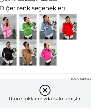
Diğer renk seçenekleri
Tükendi
Tükendi
Tükendi
Tükendi
Tükendi
Tükendi
Tükendi
Beden Tablosu
Ürün stoklarımızda kalmamıştır.