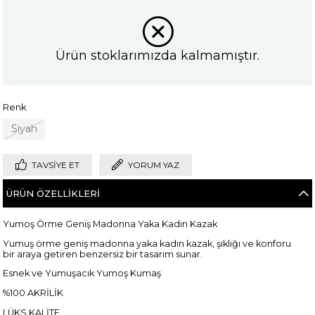
Ürün stoklarımızda kalmamıştır.
Renk
Siyah
TAVSIYE ET
YORUM YAZ
ÜRÜN ÖZELLIKLERI
Yumoş Örme Geniş Madonna Yaka Kadın Kazak
Yumuş örme geniş madonna yaka kadın kazak, şıklığı ve konforu
bir araya getiren benzersiz bir tasarım sunar.
Esnek ve Yumuşacık Yumoş Kumaş
%100 AKRİLİK
LÜKS KALİTE