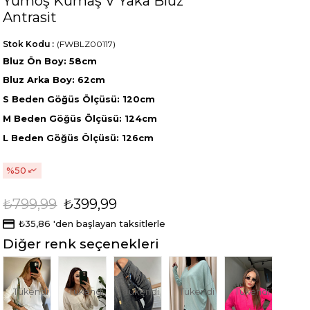
Yumoş Kumaş V Yaka Bluz
Antrasit
Stok Kodu
(FWBLZ00117)
Bluz Ön Boy: 58cm
Bluz Arka Boy: 62cm
S Beden Göğüs Ölçüsü: 120cm
M Beden Göğüs Ölçüsü: 124cm
L Beden Göğüs Ölçüsü: 126cm
50
₺799,99
₺399,99
₺35,86
'den başlayan taksitlerle
Diğer renk seçenekleri
Tükendi
Tükendi
Tükendi
Tükendi
Tükendi