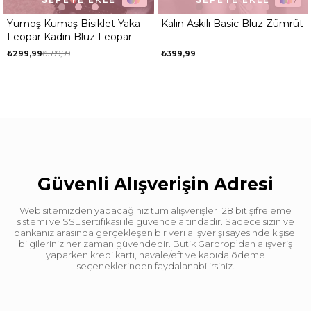
1
7
aka
Kalın Askılı Basic Bluz Zümrüt
Premium Kalite Yarı Balık
r
İnce Fitilli Body Bluz Bey
₺399,99
₺199,99
₺499,99
Güvenli Alışverişin Adresi
Web sitemizden yapacağınız tüm alışverişler 128 bit şifreleme
sistemi ve SSL sertifikası ile güvence altındadır. Sadece sizin ve
bankanız arasında gerçekleşen bir veri alışverişi sayesinde kişisel
bilgileriniz her zaman güvendedir. Butik Gardrop’dan alışveriş
yaparken kredi kartı, havale/eft ve kapıda ödeme
seçeneklerinden faydalanabilirsiniz.