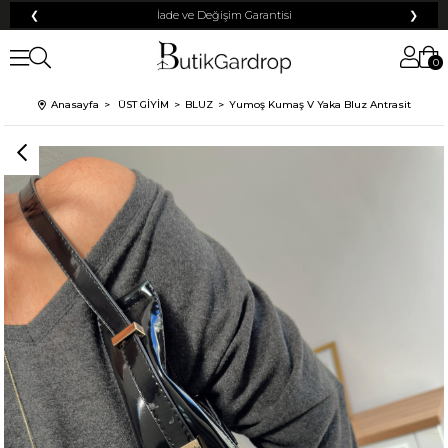
❮
Tüm Kredi Kartlarına +12 Taksit İmkanı!
❯
0
Anasayfa
ÜST GİYİM
BLUZ
Yumoş Kumaş V Yaka Bluz Antrasit