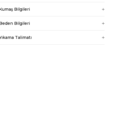
Baldır 54 cm
Kumaş Bilgileri
Kalça 90 cm
Basen 94 cm
Beden Bilgileri
Boy 1.73 cm
Kilo 53 kg dir.
Yıkama Talimatı
Bel
Normal Bel
Boy
Standart
Kumaş Tipi
Belirtilmemiş
Kalıp
Regular
Desen
Düz
Ortam
Günlük
ri amaçlarla
rilmesine izin
ydınlatma Metni