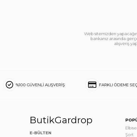
Web sitemizden yapacağınız 
bankanız arasında gerçek
alışveriş y
%100 GÜVENLİ ALIŞVERİŞ
FARKLI ÖDEME SE
ButikGardrop
POPÜ
Elbise
E-BÜLTEN
Şort