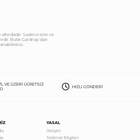
 altındadır. Sadece sizin ve
ndedir. Butik Gardrop’dan
abilirsiniz.
TL VE ÜZERİ ÜCRETSİZ
HIZLI GÖNDERİ
GO
MİZ
YASAL
da
İletişim
sı
Teslimat Bilgileri