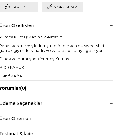
TAVSIYE ET
YORUM YAZ
Ürün Özellikleri
Yumoş Kumaş Kadın Sweatshirt
Rahat kesimi ve şık duruşu ile öne çıkan bu sweatshirt,
günlük giyimde rahatlık ve zarafeti bir araya getiriyor.
Esnek ve Yumuşacık Yumoş Kumaş
%100 PAMUK
1.Sınıf Kalite
S M L Bedenli
Yorumlar
(0)
Regular Boy
Sweat boy: 63cm
Ödeme Seçenekleri
+
Manken ölçüleri ise;
Ürün Önerileri
Mankenimiz S beden giymiştir
Göğüs 83 cm
Teslimat & İade
Bel 66 cm