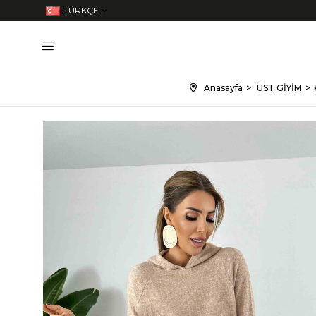
TÜRKÇE
Anasayfa
ÜST GİYİM