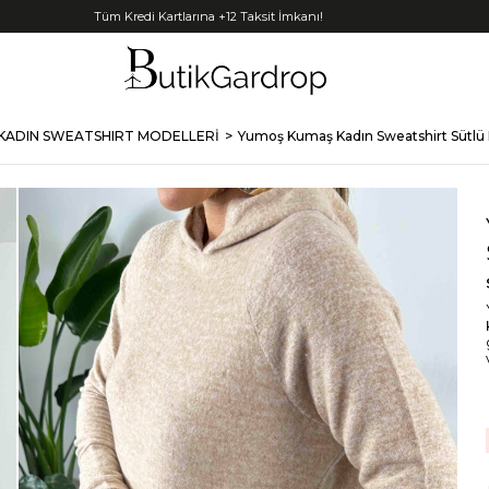
Tüm Kredi Kartlarına +12 Taksit İmkanı!
KADIN SWEATSHIRT MODELLERİ
Yumoş Kumaş Kadın Sweatshirt Sütlü