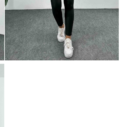
0 TL
Paylaştığım bilgilerin
KVKK kapsamın
% 20
250 TL
korunmasını, sms ve WhatsApp üz
KARGO
bilgilendirmeleri almayı
kabul ediy
Çevir Kazan