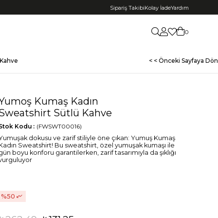
Sipariş Takibi
Kolay İade
Yardım
0
 Kahve
< < Önceki Sayfaya Dön
Yumoş Kumaş Kadın
Sweatshirt Sütlü Kahve
Stok Kodu
(FWSWT00016)
Yumuşak dokusu ve zarif stiliyle öne çıkan: Yumuş Kumaş
Kadın Sweatshirt! Bu sweatshirt, özel yumuşak kumaşı ile
gün boyu konforu garantilerken, zarif tasarımıyla da şıklığı
vurguluyor
50