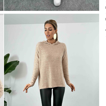
Mayıs Sürprizi!
Çarkı çevir ve fırsatı yakala !
100 TL
% 10
% 5
200 TL
 TL
Tanıtım, pazarlama, reklam ve benze
tarafıma ticari elektronik ileti gönde
veriyorum.
Elektronik Ticari İleti A
% 15
'ni okudum onay veriyorum.