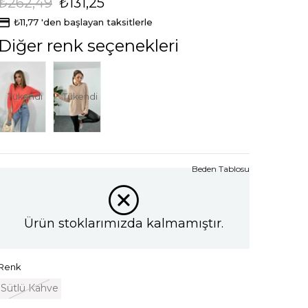
₺262,49
₺131,25
₺11,77
'den başlayan taksitlerle
Diğer renk seçenekleri
Tükendi
Tükendi
Beden Tablosu
Ürün stoklarımızda kalmamıştır.
Renk
Sütlü Kahve