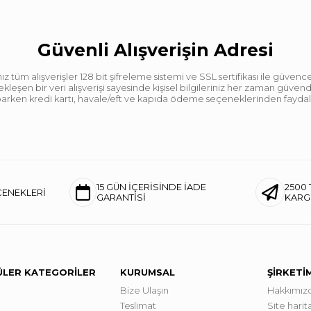
Güvenli Alışverişin Adresi
tüm alışverişler 128 bit şifreleme sistemi ve SSL sertifikası ile güvence
leşen bir veri alışverişi sayesinde kişisel bilgileriniz her zaman güve
aparken kredi kartı, havale/eft ve kapıda ödeme seçeneklerinden faydalan
15 GÜN İÇERİSİNDE İADE
2500 
ÇENEKLERİ
GARANTİSİ
KAR
LER KATEGORİLER
KURUMSAL
ŞİRKETİ
Bize Ulaşın
Hakkımız
Teslimat
Site harita