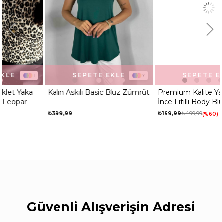
SEPETE EKLE
SEPETE EKLE
7
3
Kalın Askılı Basic Bluz Zümrüt
Premium Kalite Yarı Balıkçı
İnce Fitilli Body Bluz Beyaz
₺399,99
₺199,99
₺499,99
%60
Güvenli Alışverişin Adresi