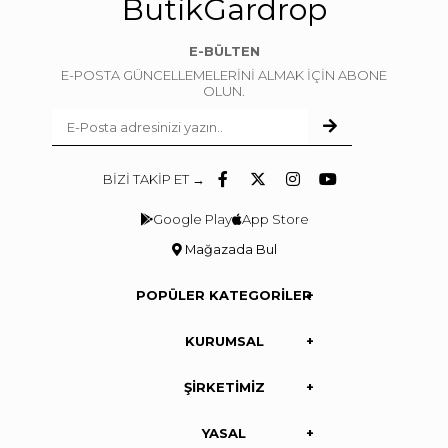
ButikGardrop
E-BÜLTEN
E-POSTA GÜNCELLEMELERİNİ ALMAK İÇİN ABONE
OLUN.
BİZİ TAKİP ET →
Google Play
App Store
Mağazada Bul
POPÜLER KATEGORİLER
KURUMSAL
ŞİRKETİMİZ
YASAL