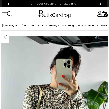
❮
Tüm Kredi Kartlarına +12 Taksit İmkanı!
❯
0
100 TL
% 10
% 5
Anasayfa
ÜST GİYİM
BLUZ
Yumoş Kumaş Büzgü Detay Kadın Bluz Leopar
200 TL
50 TL
% 15
500 TL
% 20
250 TL
KARGO
Mayıs Sürprizi!
Çarkı çevir ve fırsatı yakala !
Tanıtım, pazarlama, reklam ve benzeri amaçlarla tarafıma ticari elektronik ileti
Elektronik Ticari İleti Aydınlatma Metni
gönderilmesine izin veriyorum.
'ni