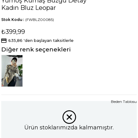
Yumoş Kumaş Büzgü Detay
Kadın Bluz Leopar
Stok Kodu
(FWBLZ00085)
₺399,99
₺35,86
'den başlayan taksitlerle
Diğer renk seçenekleri
Tükendi
Beden Tablosu
Ürün stoklarımızda kalmamıştır.