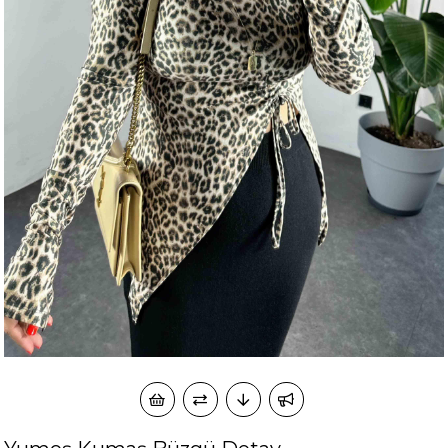
okudum onay veriyorum.
KVKK kapsamında tarafınızca korunmasını, sms ve
Paylaştığım bilgilerin
WhatsApp üzerinden bilgilendirmeleri almayı
kabul ediyorum.
Çevir Kazan