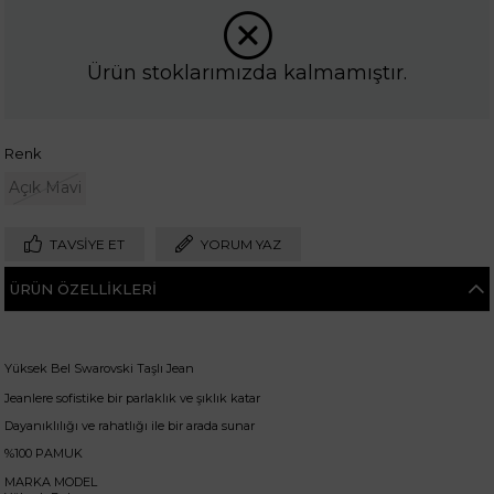
Ürün stoklarımızda kalmamıştır.
Renk
Açık Mavi
TAVSIYE ET
YORUM YAZ
ÜRÜN ÖZELLIKLERI
Yüksek Bel Swarovski Taşlı Jean
Jeanlere sofistike bir parlaklık ve şıklık katar
Dayanıklılığı ve rahatlığı ile bir arada sunar
%100 PAMUK
MARKA MODEL