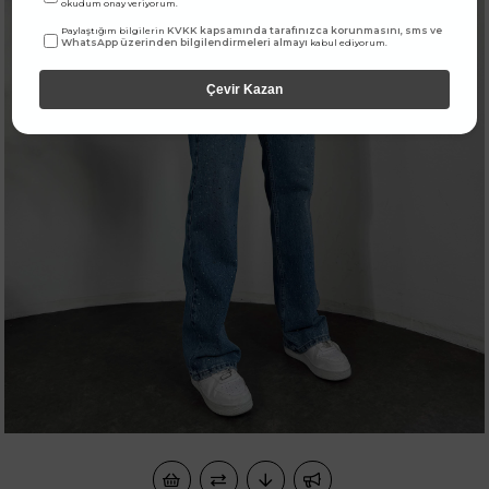
okudum onay veriyorum.
KVKK kapsamında tarafınızca korunmasını, sms ve
Paylaştığım bilgilerin
WhatsApp üzerinden bilgilendirmeleri almayı
kabul ediyorum.
Çevir Kazan