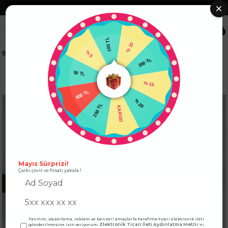
❮
Tüm Kredi Kartlarına +12 Taksit İmkanı!
❯
0
100 TL
% 5
% 10
Anasayfa
ALT GİYİM
ALT GİYİMM
Jean Pantolon
50 TL
200 TL
Yüksek Bel Swarovski Taşlı Jean Açık Mavi
500 TL
% 15
250 TL
% 20
KARGO
Mayıs Sürprizi!
Çarkı çevir ve fırsatı yakala !
Tanıtım, pazarlama, reklam ve benzeri amaçlarla tarafıma ticari elektronik ileti
Elektronik Ticari İleti Aydınlatma Metni
gönderilmesine izin veriyorum.
'ni