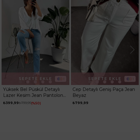
Ortam
Günlük
SEPETE EKLE
SEPETE EKLE
1
1
Yüksek Bel Püskül Detaylı
Cep Detaylı Geniş Paça Jean
Lazer Kesim Jean Pantolon
Beyaz
Açık Mavi
₺399,99
₺799,99
₺799,99
%50