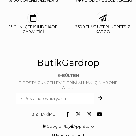
%100 GÜVENLİ ALIŞVERİŞ
FARKLI ÖDEME SEÇENEKLERİ
15 GÜN İÇERİSİNDE İADE
2500 TL VE ÜZERİ ÜCRETSİZ
GARANTİSİ
KARGO
ButikGardrop
E-BÜLTEN
E-POSTA GÜNCELLEMELERİNİ ALMAK İÇİN ABONE
OLUN.
BİZİ TAKİP ET →
Google Play
App Store
Mağazada Bul