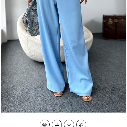
okudum onay veriyorum.
KVKK kapsamında tarafınızca korunmasını, sms ve
Paylaştığım bilgilerin
WhatsApp üzerinden bilgilendirmeleri almayı
kabul ediyorum.
Çevir Kazan