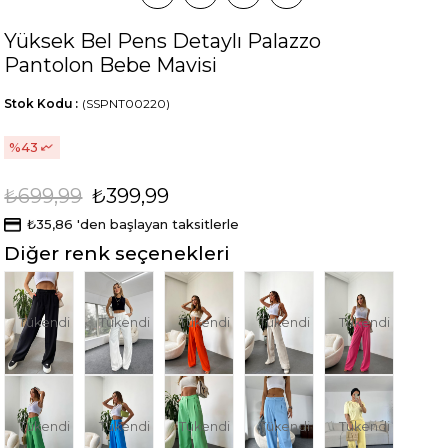
Yüksek Bel Pens Detaylı Palazzo
Pantolon Bebe Mavisi
Stok Kodu
(SSPNT00220)
43
₺699,99
₺399,99
₺35,86
'den başlayan taksitlerle
Diğer renk seçenekleri
Tükendi
Tükendi
Tükendi
Tükendi
Tükendi
Tükendi
Tükendi
Tükendi
Tükendi
Tükendi