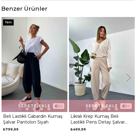
Benzer Ürünler
Yeni
SEPETE EKLE
SEPETE EKLE
2
6
Likralı Krep Kumaş Beli
Beli Lastikli Gabardin Kumaş
Lastikli Pens Detay Şalvar
Şalvar Pantolon Ekru
Pantolon Taş
₺499,99
₺799,99