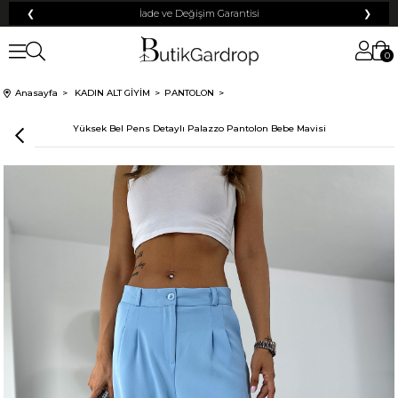
❮
Tüm Kredi Kartlarına +12 Taksit İmkanı!
❯
0
100 TL
% 10
% 5
Anasayfa
KADIN ALT GİYİM
PANTOLON
200 TL
Yüksek Bel Pens Detaylı Palazzo Pantolon Bebe Mavisi
50 TL
% 15
500 TL
% 20
250 TL
KARGO
Mayıs Sürprizi!
Çarkı çevir ve fırsatı yakala !
Tanıtım, pazarlama, reklam ve benzeri amaçlarla tarafıma ticari elektronik ileti
Elektronik Ticari İleti Aydınlatma Metni
gönderilmesine izin veriyorum.
'ni