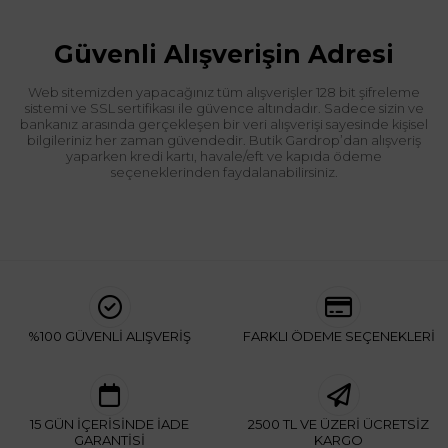
Güvenli Alışverişin Adresi
Web sitemizden yapacağınız tüm alışverişler 128 bit şifreleme
sistemi ve SSL sertifikası ile güvence altındadır. Sadece sizin ve
bankanız arasında gerçekleşen bir veri alışverişi sayesinde kişisel
bilgileriniz her zaman güvendedir. Butik Gardrop’dan alışveriş
yaparken kredi kartı, havale/eft ve kapıda ödeme
seçeneklerinden faydalanabilirsiniz.
%100 GÜVENLİ ALIŞVERİŞ
FARKLI ÖDEME SEÇENEKLERİ
15 GÜN İÇERİSİNDE İADE
2500 TL VE ÜZERİ ÜCRETSİZ
GARANTİSİ
KARGO