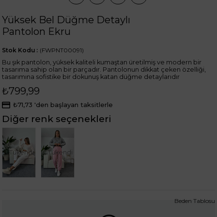
Yüksek Bel Düğme Detaylı
Pantolon Ekru
Stok Kodu
(FWPNT00091)
Bu şık pantolon, yüksek kaliteli kumaştan üretilmiş ve modern bir
tasarıma sahip olan bir parçadır. Pantolonun dikkat çeken özelliği,
tasarımına sofistike bir dokunuş katan düğme detaylarıdır
₺799,99
₺71,73
'den başlayan taksitlerle
Diğer renk seçenekleri
Tükendi
Tükendi
Beden Tablosu