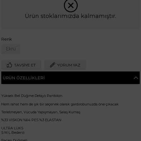
Ürün stoklarımızda kalmamıştır.
Renk
Ekru
TAVSIYE ET
YORUM YAZ
ÜRÜN ÖZELLIKLERI
Yüksek Bel Düğme Detaylı Pantolon
Hem rahat hem de şık bir seçenek olarak gardırobunuzda öne çıkacak
Terletmeyen, Vücuda Yapışmayan, Salaş Kumaş
%33 VİSKON %64 PES %3 ELASTAN
ULTRA LÜKS
S M L Bedenli
Paçası Düğmeli