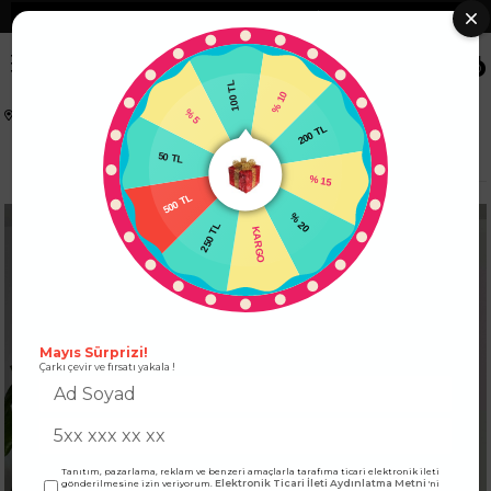
❮
Tüm Kredi Kartlarına +12 Taksit İmkanı!
❯
0
100 TL
% 5
% 10
Anasayfa
KADIN ALT GİYİM
PANTOLON
50 TL
200 TL
Yüksek Bel Düğme Detaylı Pantolon Ekru
500 TL
% 15
250 TL
% 20
KARGO
Mayıs Sürprizi!
Çarkı çevir ve fırsatı yakala !
Tanıtım, pazarlama, reklam ve benzeri amaçlarla tarafıma ticari elektronik ileti
Elektronik Ticari İleti Aydınlatma Metni
gönderilmesine izin veriyorum.
'ni