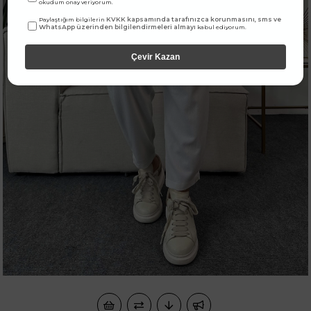
okudum onay veriyorum.
KVKK kapsamında tarafınızca korunmasını, sms ve
Paylaştığım bilgilerin
WhatsApp üzerinden bilgilendirmeleri almayı
kabul ediyorum.
Çevir Kazan