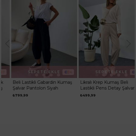
SEPETE EKLE
SEPETE EKLE
6
2
Beli Lastikli Gabardin Kumaş
Likralı Krep Kumaş Beli
Şalvar Pantolon Siyah
Lastikli Pens Detay Şalvar
Pantolon Taş
₺799,99
₺499,99