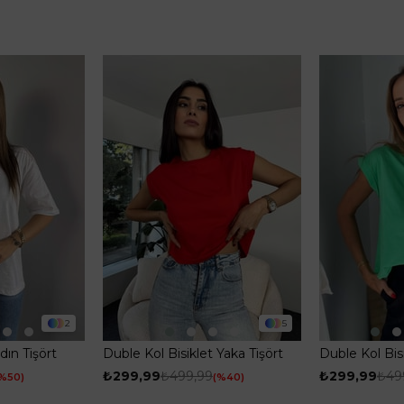
2
5
dın Tişört
Duble Kol Bisiklet Yaka Tişört
Duble Kol Bisi
Kırmızı
Yeşil
₺299,99
₺499,99
₺299,99
₺49
%50
%40