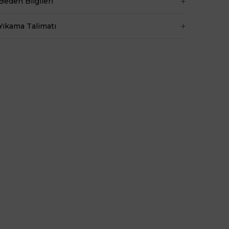
Beden Bilgileri
Basen 94 cm
Boy 1.73 cm
Yıkama Talimatı
Kilo 53 kg dir.
Boy
75
Kumaş Tipi
Belirtilmemiş
Kalıp
Uzun