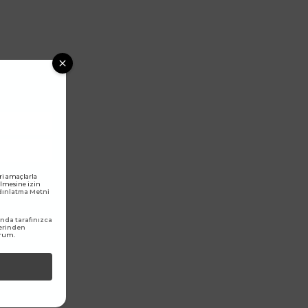
ri amaçlarla
rilmesine izin
ydınlatma Metni
da tarafınızca
erinden
orum.