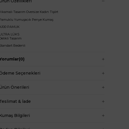
Ürün Özellikleri
Yıkamalı Tasarım Oversize Kadın Tişört
Pamuklu Yumuşacık Penye Kumaş
%100 PAMUK
ULTRA LÜKS
Delikli Tasarım
Standart Bedenli
Bisiklet Yaka
Yorumlar
(0)
Kısa Paçalı
Uzun Boylu
Ödeme Seçenekleri
Tişört Boy:75cm
Ürün Önerileri
+
Manken ölçüleri ise;
Göğüs 83 cm
Teslimat & İade
Bel 66 cm
Baldır 54 cm
Kumaş Bilgileri
Kalça 90 cm