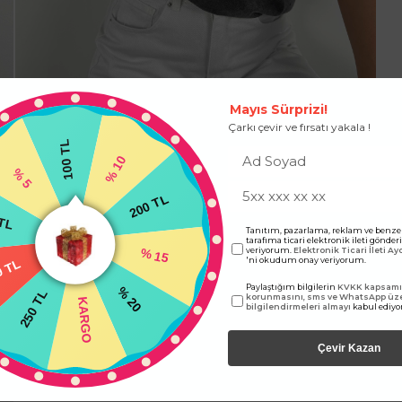
Mayıs Sürprizi!
Çarkı çevir ve fırsatı yakala !
100 TL
% 10
% 5
200 TL
TL
Tanıtım, pazarlama, reklam ve benze
tarafıma ticari elektronik ileti gönde
% 15
veriyorum.
Elektronik Ticari İleti A
'ni okudum onay veriyorum.
0 TL
% 20
Paylaştığım bilgilerin
KVKK kapsamın
250 TL
korunmasını, sms ve WhatsApp üz
KARGO
bilgilendirmeleri almayı
kabul ediy
Çevir Kazan