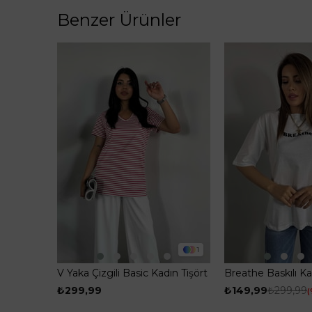
Benzer Ürünler
1
V Yaka Çizgili Basic Kadın Tişört
Breathe Baskılı Ka
Pembe
Beyaz
₺299,99
₺149,99
₺299,99