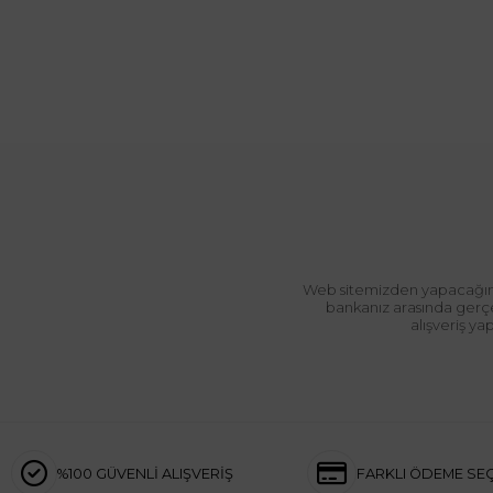
Web sitemizden yapacağınız 
bankanız arasında gerçek
alışveriş y
%100 GÜVENLİ ALIŞVERİŞ
FARKLI ÖDEME SE