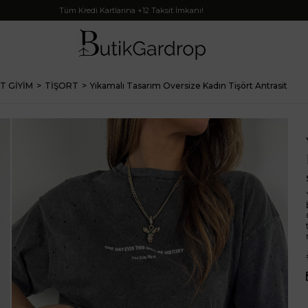
Tüm Kredi Kartlarına +12 Taksit İmkanı!
T GİYİM
TİŞORT
Yıkamalı Tasarım Oversize Kadın Tişört Antrasit