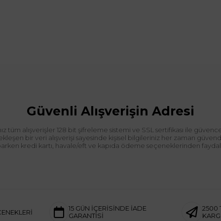
Güvenli Alışverişin Adresi
tüm alışverişler 128 bit şifreleme sistemi ve SSL sertifikası ile güvence
leşen bir veri alışverişi sayesinde kişisel bilgileriniz her zaman güve
aparken kredi kartı, havale/eft ve kapıda ödeme seçeneklerinden faydalan
15 GÜN İÇERİSİNDE İADE
2500 
ÇENEKLERİ
GARANTİSİ
KAR