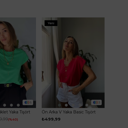
Yeni
5
3
klet Yaka Tişört
Ön Arka V Yaka Basic Tişört
Kırmızı
9,99
₺499,99
%40