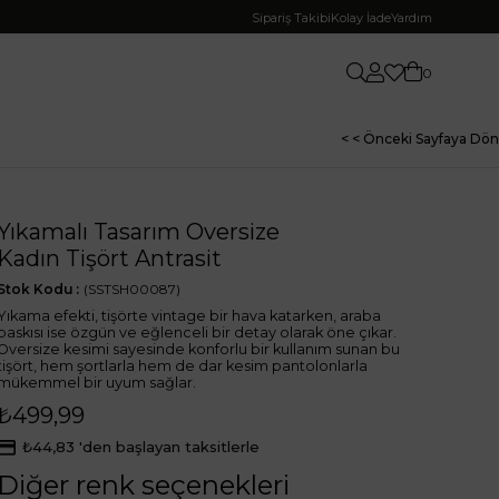
Sipariş Takibi
Kolay İade
Yardım
0
< < Önceki Sayfaya Dön
Yıkamalı Tasarım Oversize
Kadın Tişört Antrasit
Stok Kodu
(SSTSH00087)
Yıkama efekti, tişörte vintage bir hava katarken, araba
baskısı ise özgün ve eğlenceli bir detay olarak öne çıkar.
Oversize kesimi sayesinde konforlu bir kullanım sunan bu
tişört, hem şortlarla hem de dar kesim pantolonlarla
mükemmel bir uyum sağlar.
₺499,99
₺44,83
'den başlayan taksitlerle
Diğer renk seçenekleri