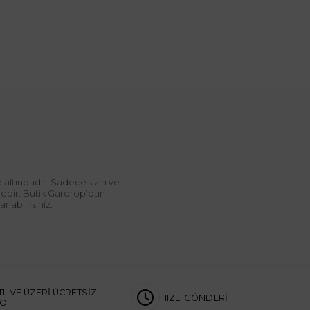
 altındadır. Sadece sizin ve
ndedir. Butik Gardrop’dan
abilirsiniz.
TL VE ÜZERİ ÜCRETSİZ
HIZLI GÖNDERİ
GO