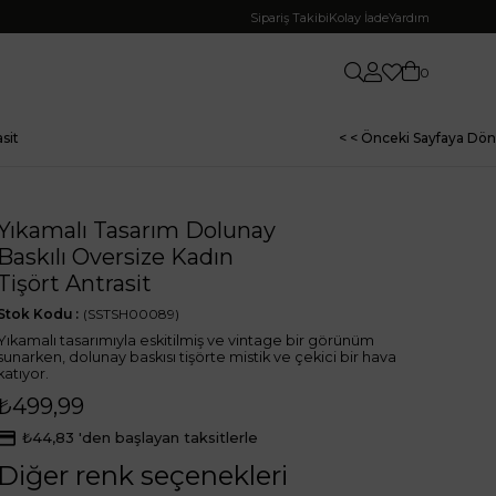
Sipariş Takibi
Kolay İade
Yardım
0
sit
< < Önceki Sayfaya Dön
Yıkamalı Tasarım Dolunay
Baskılı Oversize Kadın
Tişört Antrasit
Stok Kodu
(SSTSH00089)
Yıkamalı tasarımıyla eskitilmiş ve vintage bir görünüm
sunarken, dolunay baskısı tişörte mistik ve çekici bir hava
katıyor.
₺499,99
₺44,83
'den başlayan taksitlerle
Diğer renk seçenekleri