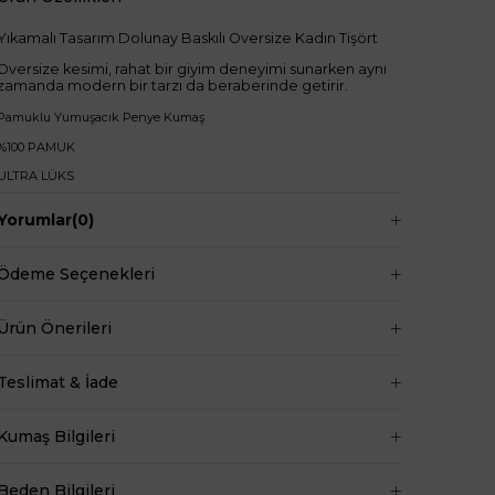
Yıkamalı Tasarım Dolunay Baskılı Oversize Kadın Tişört
Oversize kesimi, rahat bir giyim deneyimi sunarken aynı
zamanda modern bir tarzı da beraberinde getirir.
Pamuklu Yumuşacık Penye Kumaş
%100 PAMUK
ULTRA LÜKS
Standart Bedenli
Yorumlar
(0)
Bisiklet Yaka
Uzun Boylu
Ödeme Seçenekleri
Tişört Boy:70cm
Ürün Önerileri
+
Manken ölçüleri ise;
Mankenimiz S beden giymiştir
Teslimat & İade
Göğüs 83 cm
Bel 66 cm
Kumaş Bilgileri
Baldır 54 cm
Kalça 90 cm
Beden Bilgileri