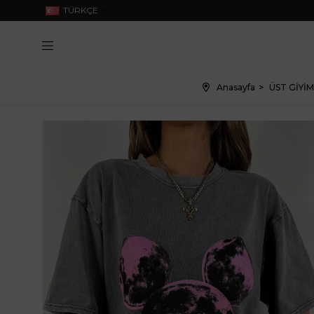
TÜRKÇE
Anasayfa
ÜST GİYİM