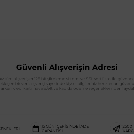
Güvenli Alışverişin Adresi
tüm alışverişler 128 bit şifreleme sistemi ve SSL sertifikası ile güvence
leşen bir veri alışverişi sayesinde kişisel bilgileriniz her zaman güve
aparken kredi kartı, havale/eft ve kapıda ödeme seçeneklerinden faydalan
15 GÜN İÇERİSİNDE İADE
2500 
ÇENEKLERİ
GARANTİSİ
KAR