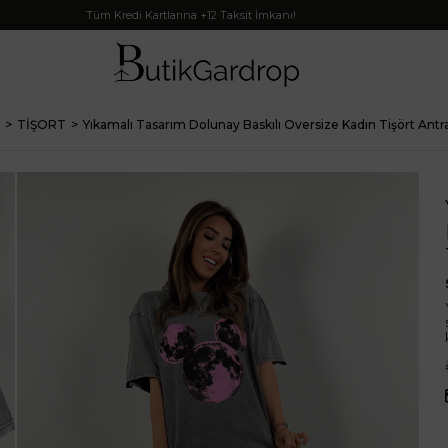
Tüm Kredi Kartlarına +12 Taksit İmkanı!
TİŞORT
Yıkamalı Tasarım Dolunay Baskılı Oversize Kadın Tişört Antra