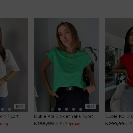
2
5
dın Tişört
Duble Kol Bisiklet Yaka Tişört
Duble Kol Bisi
Yeşil
Kırmızı
₺299,99
₺499,99
₺299,99
₺49
%50
%40