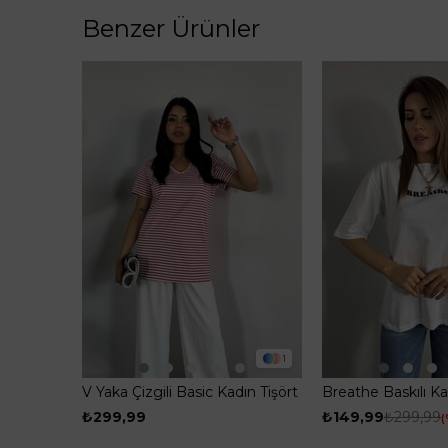
Benzer Ürünler
1
V Yaka Çizgili Basic Kadın Tişört
Breathe Baskılı Ka
Pembe
Beyaz
₺299,99
₺149,99
₺299,99