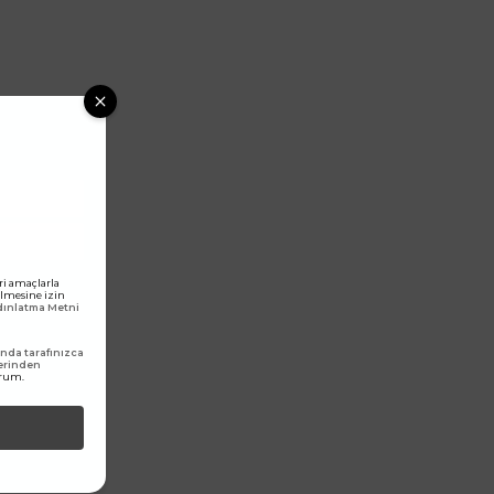
ri amaçlarla
rilmesine izin
ydınlatma Metni
da tarafınızca
erinden
orum.