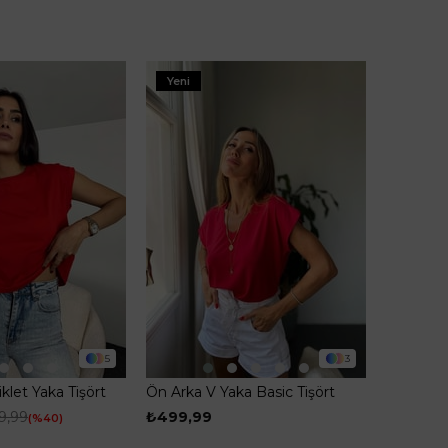
Yeni
5
3
klet Yaka Tişört
Ön Arka V Yaka Basic Tişört
Kırmızı
9,99
₺499,99
%40