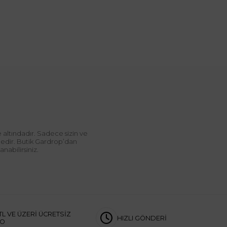
 altındadır. Sadece sizin ve
ndedir. Butik Gardrop’dan
abilirsiniz.
TL VE ÜZERİ ÜCRETSİZ
HIZLI GÖNDERİ
GO