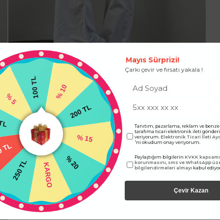
Mayıs Sürprizi!
Çarkı çevir ve fırsatı yakala !
100 TL
% 10
% 5
200 TL
 TL
Tanıtım, pazarlama, reklam ve benze
tarafıma ticari elektronik ileti gönde
veriyorum.
Elektronik Ticari İleti A
% 15
'ni okudum onay veriyorum.
0 TL
Paylaştığım bilgilerin
KVKK kapsamın
% 20
250 TL
korunmasını, sms ve WhatsApp üz
KARGO
bilgilendirmeleri almayı
kabul ediy
Çevir Kazan