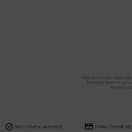
Web sitemizden yapacağınız 
bankanız arasında gerçek
alışveriş y
%100 GÜVENLİ ALIŞVERİŞ
FARKLI ÖDEME SE