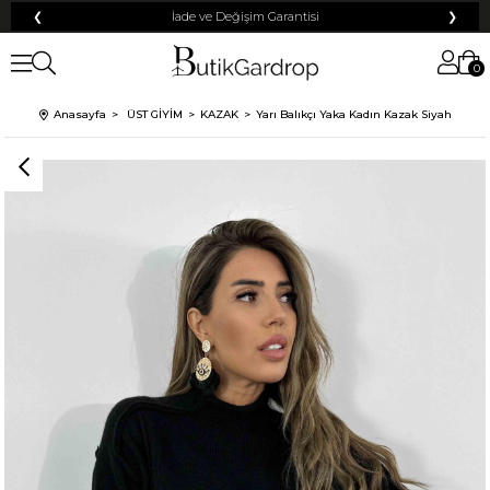
❮
İade ve Değişim Garantisi
❯
0
Anasayfa
ÜST GİYİM
KAZAK
Yarı Balıkçı Yaka Kadın Kazak Siyah