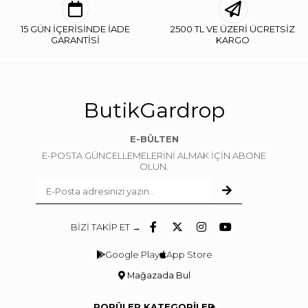
15 GÜN İÇERİSİNDE İADE
2500 TL VE ÜZERİ ÜCRETSİZ
GARANTİSİ
KARGO
ButikGardrop
E-BÜLTEN
E-POSTA GÜNCELLEMELERİNİ ALMAK İÇİN ABONE
OLUN.
BİZİ TAKİP ET →
Google Play
App Store
Mağazada Bul
POPÜLER KATEGORİLER