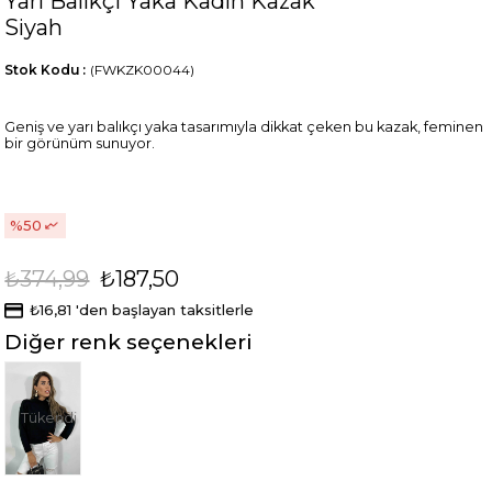
Yarı Balıkçı Yaka Kadın Kazak
Siyah
Stok Kodu
(FWKZK00044)
Geniş ve yarı balıkçı yaka tasarımıyla dikkat çeken bu kazak, feminen
bir görünüm sunuyor.
50
₺374,99
₺187,50
₺16,81
'den başlayan taksitlerle
Diğer renk seçenekleri
Tükendi