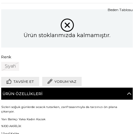
Beden Tablosu
Ürün stoklarımızda kalmamıştır.
Renk
Siyah
TAVSIYE ET
YORUM YAZ
ÜRÜN ÖZELLIKLERI
Sizleri soğuk günlerde sıcacık tutarken, zarif tasarımıyla da tarzınızı ön plana
çıkarıyor.
Yarı Balıkçı Yaka Kadın Kazak
%100 AKRİLİK
1.Sınıf Kalite