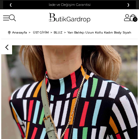
❮
İade ve Değişim Garantisi
❯
0
Anasayfa
ÜST GİYİM
BLUZ
Yarı Balıkçı Uzun Kollu Kadın Body Siyah