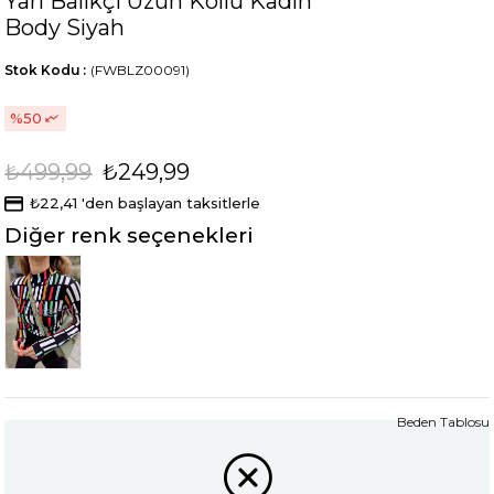
Yarı Balıkçı Uzun Kollu Kadın
Body Siyah
Stok Kodu
(FWBLZ00091)
50
₺499,99
₺249,99
₺22,41
'den başlayan taksitlerle
Diğer renk seçenekleri
Tükendi
Beden Tablosu