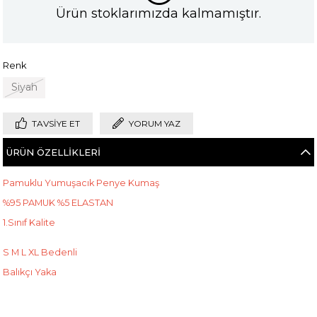
Ürün stoklarımızda kalmamıştır.
Renk
Siyah
TAVSIYE ET
YORUM YAZ
ÜRÜN ÖZELLIKLERI
Pamuklu Yumuşacık Penye Kumaş
%95 PAMUK %5 ELASTAN
1.Sınıf Kalite
S M L XL Bedenli
Balıkçı Yaka