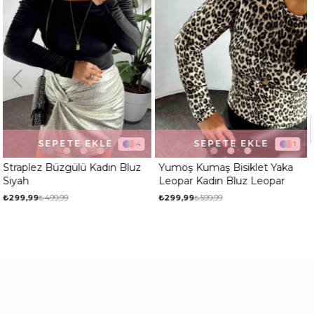
SEPETE EKLE
SEPETE EKLE
1
7
Yumoş Kumaş Bisiklet Yaka
Kalın Askılı Basic Bluz Zümrü
Leopar Kadın Bluz Leopar
₺299,99
₺599,99
₺399,99