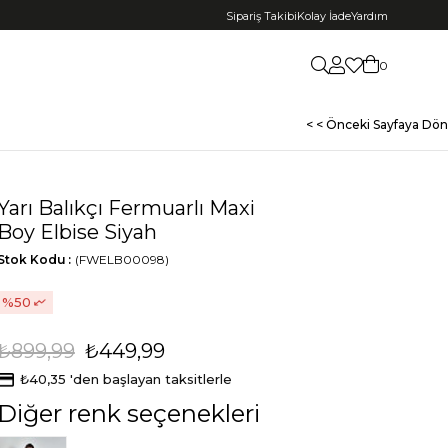
Sipariş Takibi
Kolay İade
Yardım
0
< < Önceki Sayfaya Dön
Yarı Balıkçı Fermuarlı Maxi
Boy Elbise Siyah
Stok Kodu
(FWELB00098)
50
₺899,99
₺449,99
₺40,35
'den başlayan taksitlerle
Diğer renk seçenekleri