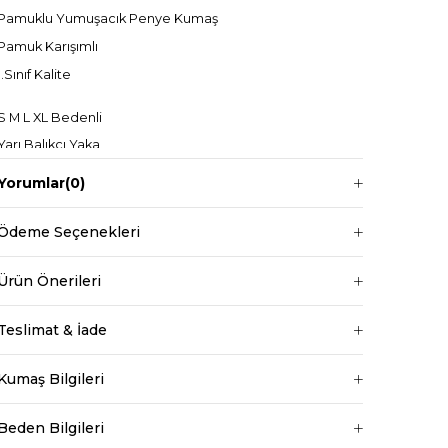
Pamuklu Yumuşacık Penye Kumaş
Pamuk Karışımlı
1.Sınıf Kalite
S M L XL Bedenli
Yarı Balıkçı Yaka
Uzun Kollu
Yorumlar
(0)
Maxi
Ödeme Seçenekleri
Ürün Önerileri
Manken ölçüleri ise;
Mankenimiz L beden giymiştir
Teslimat & İade
Boy 1.68 cm
Kilo 69 kg dir.
Kumaş Bilgileri
Bel
Normal Bel
Beden Bilgileri
Boy
Standart