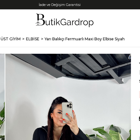
Tüm Kredi Kartlarına +12 Taksit İmkanı!
ÜST GİYİM
ELBİSE
Yarı Balıkçı Fermuarlı Maxi Boy Elbise Siyah