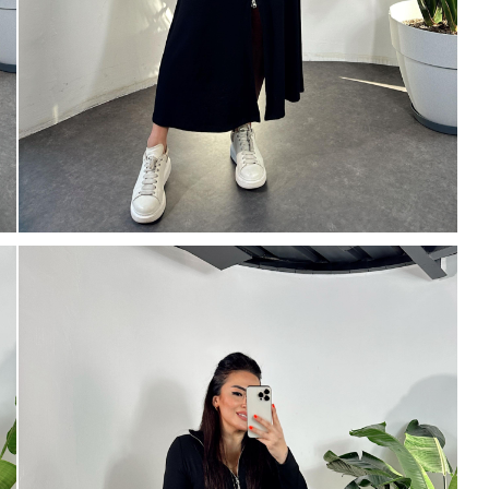
Mayıs Sürprizi!
Çarkı çevir ve fırsatı yakala !
100 TL
% 10
% 5
200 TL
 TL
Tanıtım, pazarlama, reklam ve benze