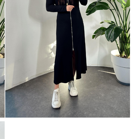
tarafıma ticari elektronik ileti gönde
veriyorum.
Elektronik Ticari İleti A
% 15
 TL
'ni okudum onay veriyorum.
Paylaştığım bilgilerin
KVKK kapsamın
% 20
250 TL
korunmasını, sms ve WhatsApp üz
KARGO
bilgilendirmeleri almayı
kabul ediy
Çevir Kazan