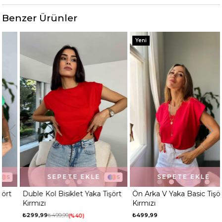
Kalıp
Oversize
Benzer Ürünler
Yeni
SEPETE EKLE
SEPETE EKLE
5
3
Duble Kol Bisiklet Yaka Tişört
Ön Arka V Yaka Basic Tişört
Kırmızı
Kırmızı
₺299,99
₺499,99
₺499,99
%40