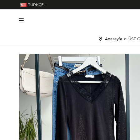
TÜRKÇE
Anasayfa
ÜST G