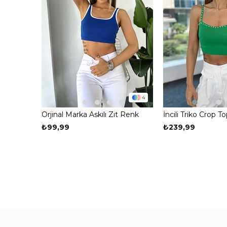
4
Orjinal Marka Askılı Zıt Renk
İncili Triko Crop To
Fitilli Crop Mavi
₺99,99
₺239,99