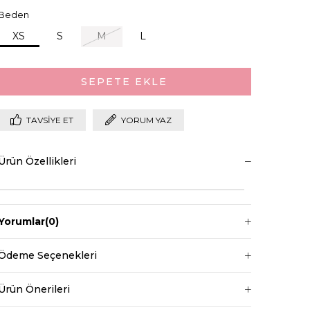
Beden
XS
S
M
L
TAVSIYE ET
YORUM YAZ
Ürün Özellikleri
Yorumlar
(0)
Ödeme Seçenekleri
Ürün Önerileri