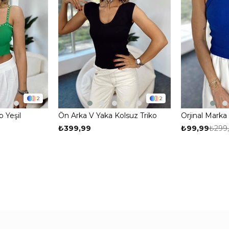
2
2
p Yeşil
Ön Arka V Yaka Kolsuz Triko
Orjinal Marka 
Bluz Siyah
Atlet Mavi
₺399,99
₺99,99
₺299