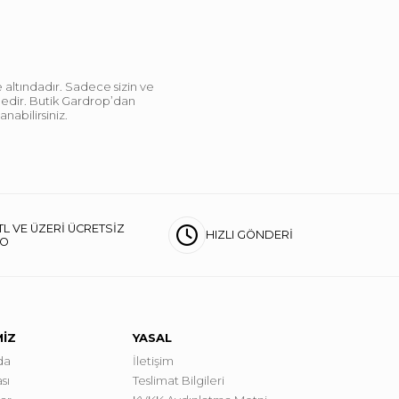
 altındadır. Sadece sizin ve
ndedir. Butik Gardrop’dan
abilirsiniz.
TL VE ÜZERİ ÜCRETSİZ
HIZLI GÖNDERİ
GO
MİZ
YASAL
da
İletişim
sı
Teslimat Bilgileri