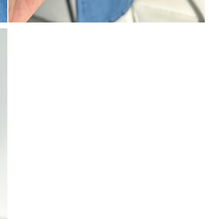
Mayıs Sürprizi!
Çarkı çevir ve fırsatı yakala !
100 TL
% 5
% 10
0 TL
200 TL
Tanıtım, pazarlama, reklam ve benze
tarafıma ticari elektronik ileti gönde
 TL
veriyorum.
Elektronik Ticari İleti A
'ni okudum onay veriyorum.
% 15