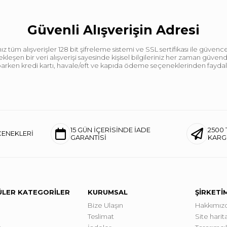
Güvenli Alışverişin Adresi
tüm alışverişler 128 bit şifreleme sistemi ve SSL sertifikası ile güvence
leşen bir veri alışverişi sayesinde kişisel bilgileriniz her zaman güve
aparken kredi kartı, havale/eft ve kapıda ödeme seçeneklerinden faydalan
15 GÜN İÇERİSİNDE İADE
2500 
ÇENEKLERİ
GARANTİSİ
KAR
LER KATEGORİLER
KURUMSAL
ŞİRKETİ
Bize Ulaşın
Hakkımız
Teslimat
Site harita