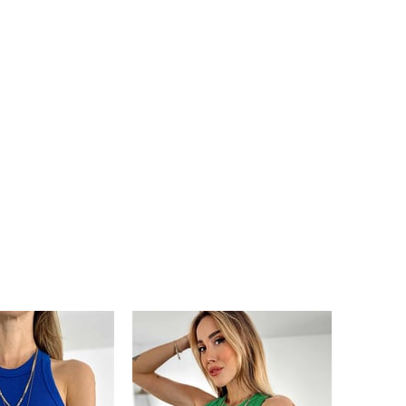
da tarafınızca
erinden
orum.