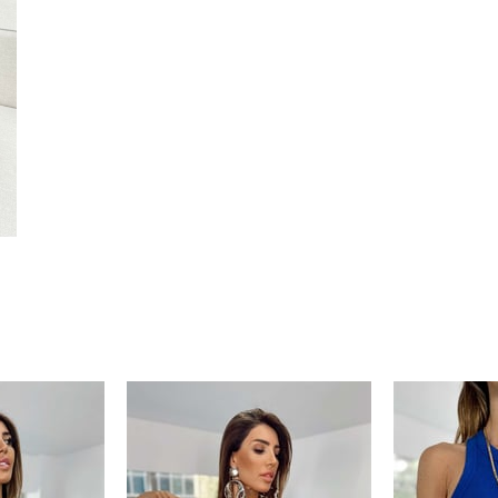
250 TL
Paylaştığım bilgilerin
KVKK kapsamın
korunmasını, sms ve WhatsApp üz
% 20
KARGO
bilgilendirmeleri almayı
kabul ediy
Çevir Kazan