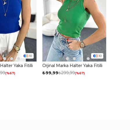
10
10
Halter Yaka Fitilli
Orjinal Marka Halter Yaka Fitilli
Atlet Yeşil
,99
₺99,99
₺299,99
%67
%67