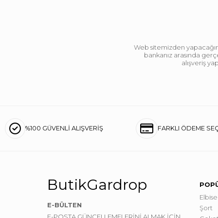
Web sitemizden yapacağınız 
bankanız arasında gerçek
alışveriş y
%100 GÜVENLİ ALIŞVERİŞ
FARKLI ÖDEME SE
ButikGardrop
POPÜ
Elbise
E-BÜLTEN
Şort
E-POSTA GÜNCELLEMELERİNİ ALMAK İÇİN