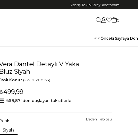
Sipariş Takibi
Kolay İade
Yardım
0
< < Önceki Sayfaya Dön
Vera Dantel Detaylı V Yaka
Bluz Siyah
Stok Kodu
(FWBLZ00133)
₺499,99
₺58,87
'den başlayan taksitlerle
Beden Tablosu
Renk
Siyah