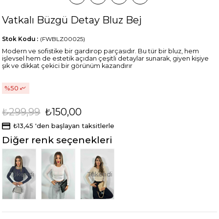
Vatkalı Büzgü Detay Bluz Bej
Stok Kodu
(FWBLZ00025)
Modern ve sofistike bir gardırop parçasıdır. Bu tür bir bluz, hem
işlevsel hem de estetik açıdan çeşitli detaylar sunarak, giyen kişiye
şık ve dikkat çekici bir görünüm kazandırır
50
₺299,99
₺150,00
₺13,45
'den başlayan taksitlerle
Diğer renk seçenekleri
Tükendi
Tükendi