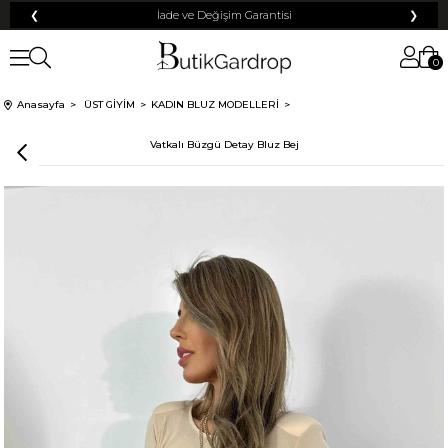
❮
İade ve Değişim Garantisi
❯
0
Anasayfa
ÜST GİYİM
KADIN BLUZ MODELLERİ
Vatkalı Büzgü Detay Bluz Bej