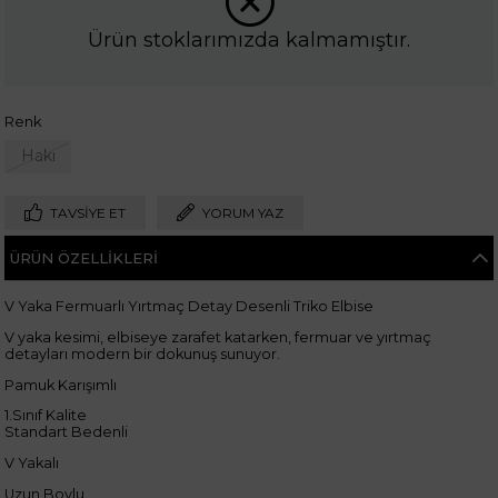
Ürün stoklarımızda kalmamıştır.
Renk
Haki
TAVSIYE ET
YORUM YAZ
ÜRÜN ÖZELLIKLERI
V Yaka Fermuarlı Yırtmaç Detay Desenli Triko Elbise
V yaka kesimi, elbiseye zarafet katarken, fermuar ve yırtmaç
detayları modern bir dokunuş sunuyor.
Pamuk Karışımlı
1.Sınıf Kalite
Standart Bedenli
V Yakalı
Uzun Boylu