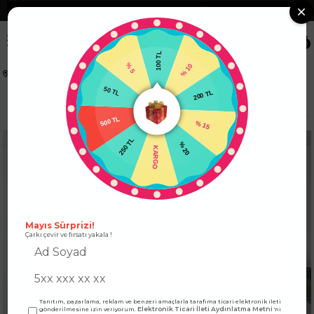
❮
Tüm Kredi Kartlarına +12 Taksit İmkanı!
❯
0
100 TL
% 5
% 10
Anasayfa
ÜST GİYİM
ELBİSE
50 TL
200 TL
V Yaka Fermuarlı Yırtmaç Detay Desenli Triko Elbise Haki
500 TL
% 15
250 TL
KARGO
% 20
Mayıs Sürprizi!
Çarkı çevir ve fırsatı yakala !
Tanıtım, pazarlama, reklam ve benzeri amaçlarla tarafıma ticari elektronik ileti
Elektronik Ticari İleti Aydınlatma Metni
gönderilmesine izin veriyorum.
'ni