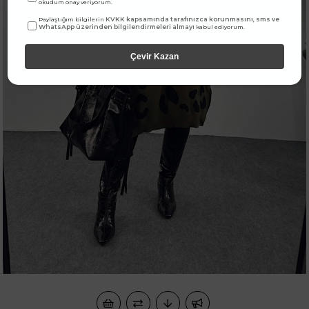
okudum onay veriyorum.
KVKK kapsamında tarafınızca korunmasını, sms ve
Paylaştığım bilgilerin
WhatsApp üzerinden bilgilendirmeleri almayı
kabul ediyorum.
Çevir Kazan