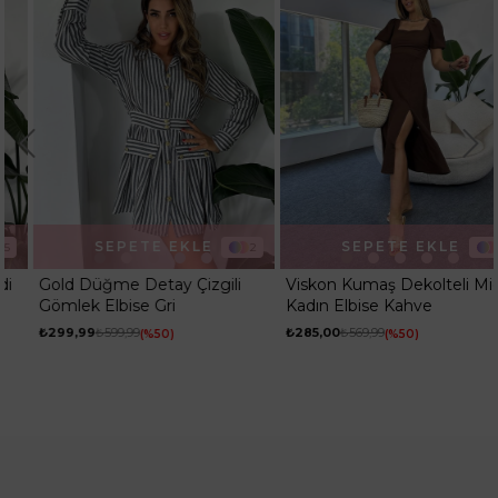
SEPETE EKLE
SEPETE EKLE
2
5
Gold Düğme Detay Çizgili
Viskon Kumaş Dekolteli Midi
Gömlek Elbise Gri
Kadın Elbise Kahve
₺299,99
₺599,99
₺285,00
₺569,99
%50
%50