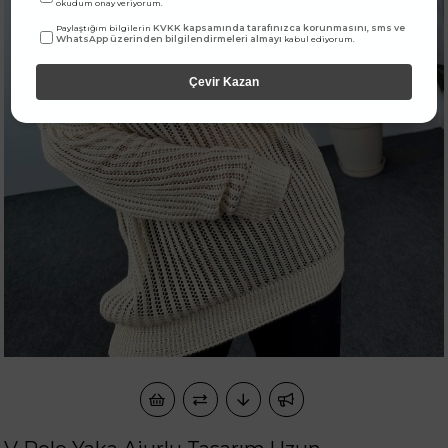
okudum onay veriyorum.
KVKK kapsamında tarafınızca korunmasını, sms ve
Paylaştığım bilgilerin
WhatsApp üzerinden bilgilendirmeleri almayı
kabul ediyorum.
Çevir Kazan