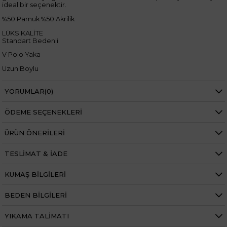
ideal bir seçenektir.
%50 Pamuk %50 Akrilik
LÜKS KALİTE
Standart Bedenli
V Polo Yaka
Uzun Boylu
Kazak boy: 68cm
YORUMLAR
(0)
Kazak bel: 120cm
Manken ölçüleri ise;
ÖDEME SEÇENEKLERI
ÜRÜN ÖNERILERI
Boy 1.68 cm
Kilo 69 kg dir.
TESLIMAT & İADE
KUMAŞ BILGILERI
BEDEN BILGILERI
Bel
Normal Bel
Boy
Uzun
YIKAMA TALIMATI