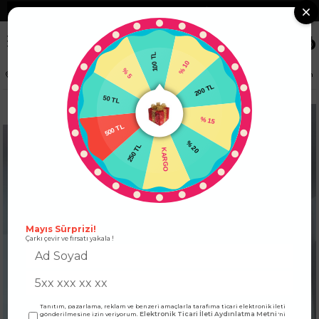
❮
Tüm Kredi Kartlarına +12 Taksit İmkanı!
❯
0
100 TL
% 5
% 10
Anasayfa
ÜST GİYİM
KAZAK
V Polo Yaka Ajurlu Tasarım Uzun Kazak Krem
50 TL
200 TL
500 TL
% 15
250 TL
% 20
KARGO
Mayıs Sürprizi!
Çarkı çevir ve fırsatı yakala !
Tanıtım, pazarlama, reklam ve benzeri amaçlarla tarafıma ticari elektronik ileti
Elektronik Ticari İleti Aydınlatma Metni
gönderilmesine izin veriyorum.
'ni