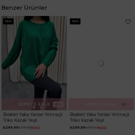
Kumaş Tipi
Belirtilmemiş
Benzer Ürünler
Kalıp
Regular
Desen
Düz
Yeni
Yeni
Ortam
Günlük
SEPETE EKLE
SEPETE EKLE
1
1
Bisiklet Yaka Yanları Yırtmaçlı
Bisiklet Yaka Yanları Yırtmaçlı
Triko Kazak Yeşil
Triko Kazak Yeşil
₺299,99
₺599,99
₺299,99
₺599,99
%50
%50