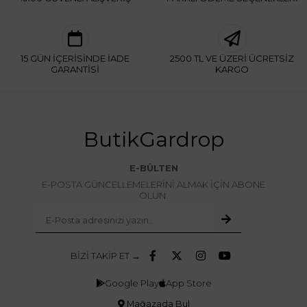
15 GÜN İÇERİSİNDE İADE
2500 TL VE ÜZERİ ÜCRETSİZ
GARANTİSİ
KARGO
ButikGardrop
E-BÜLTEN
E-POSTA GÜNCELLEMELERİNİ ALMAK İÇİN ABONE
OLUN.
BİZİ TAKİP ET →
Google Play
App Store
Mağazada Bul