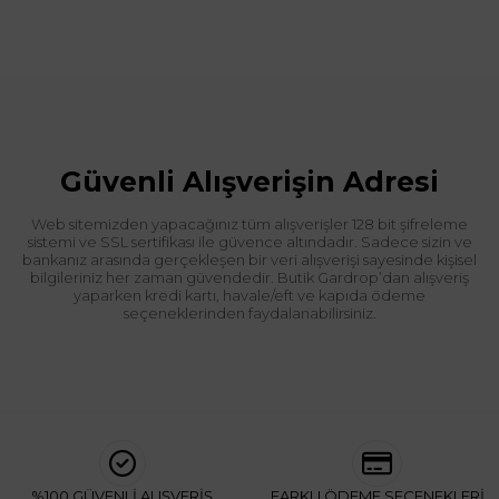
Güvenli Alışverişin Adresi
Web sitemizden yapacağınız tüm alışverişler 128 bit şifreleme
sistemi ve SSL sertifikası ile güvence altındadır. Sadece sizin ve
bankanız arasında gerçekleşen bir veri alışverişi sayesinde kişisel
bilgileriniz her zaman güvendedir. Butik Gardrop’dan alışveriş
yaparken kredi kartı, havale/eft ve kapıda ödeme
seçeneklerinden faydalanabilirsiniz.
%100 GÜVENLİ ALIŞVERİŞ
FARKLI ÖDEME SEÇENEKLERİ