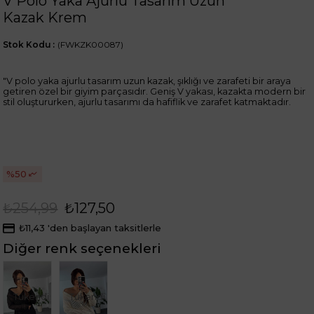
V Polo Yaka Ajurlu Tasarım Uzun
Kazak Krem
Stok Kodu
(FWKZK00087)
"V polo yaka ajurlu tasarım uzun kazak, şıklığı ve zarafeti bir araya
getiren özel bir giyim parçasıdır. Geniş V yakası, kazakta modern bir
stil oluştururken, ajurlu tasarımı da hafiflik ve zarafet katmaktadır.
50
₺254,99
₺127,50
₺11,43
'den başlayan taksitlerle
Diğer renk seçenekleri
Tükendi
Tükendi