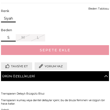
Beden Tablosu
Renk
Siyah
Beden
S
M
L
TAVSIYE ET
YORUM YAZ
ÜRÜN ÖZELLIKLERI
Transparan Detaylı Büzgülü Bluz
Transparan kumaş veya dantel detaylar içerir, bu da bluza feminen ve özgün bir
hava katar.
Astarlı