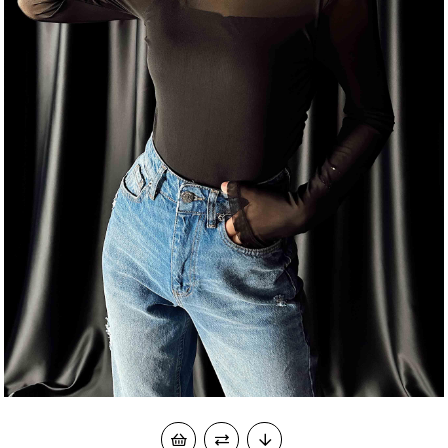
okudum onay veriyorum.
KVKK kapsamında tarafınızca korunmasını, sms ve
Paylaştığım bilgilerin
WhatsApp üzerinden bilgilendirmeleri almayı
kabul ediyorum.
Çevir Kazan