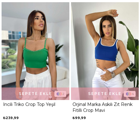
Kalıp
Regular
Desen
Düz
Ortam
Günlük
SEPETE EKLE
SEPETE EKLE
4
10
Orjinal Marka Askılı Zıt Renk
Orjinal Marka Halter Yaka Fitill
Fitilli Crop Mavi
Atlet Mavi
₺99,99
₺99,99
₺299,99
%67