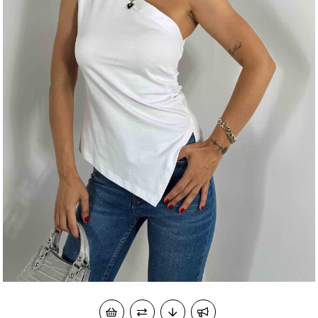
okudum onay veriyorum.
KVKK kapsamında tarafınızca korunmasını, sms ve
Paylaştığım bilgilerin
WhatsApp üzerinden bilgilendirmeleri almayı
kabul ediyorum.
Çevir Kazan