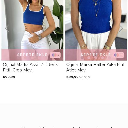
SEPETE EKLE
SEPETE EKLE
4
10
1
k
Orjinal Marka Halter Yaka Fitilli
Orjinal Marka Halter Yaka Fitil
Atlet Mavi
Atlet Yeşil
₺99,99
₺299,99
₺99,99
₺299,99