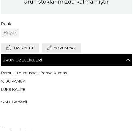
Ürün stoklarımızda kalmamıştır.
Renk
Beyaz
TAVSIYE ET
YORUM YAZ
ÜRÜN ÖZELLIKLERI
Pamuklu Yumuşacık Penye Kumaş
%100 PAMUK
LÜKS KALİTE
S M L Bedenli
+
Manken ölçüleri ise;