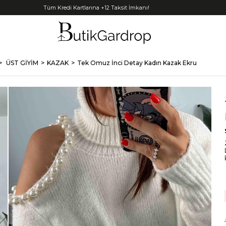
Tüm Kredi Kartlarına +12 Taksit İmkanı!
ÜST GİYİM
KAZAK
Tek Omuz İnci Detay Kadın Kazak Ekru