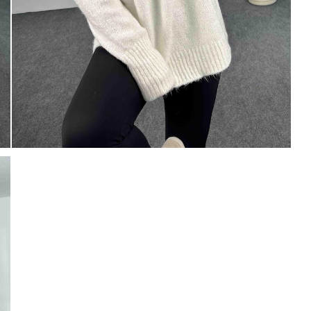
Mayıs Sürprizi!
Çarkı çevir ve fırsatı yakala !
100 TL
% 5
% 10
0 TL
200 TL
Tanıtım, pazarlama, reklam ve benze
tarafıma ticari elektronik ileti gönde
 TL
veriyorum.
Elektronik Ticari İleti A
'ni okudum onay veriyorum.
% 15
250 TL
Paylaştığım bilgilerin
KVKK kapsamın
korunmasını, sms ve WhatsApp üz
KARGO
% 20
bilgilendirmeleri almayı
kabul ediy
Çevir Kazan