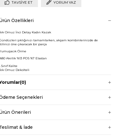
TAVSIYE ET
YORUM YAZ
Ürün Özellikleri
Tek Omuz İnci Detay Kadın Kazak
Gündüzleri şıklığınızı tamamlarken, akşam kombinlerinizde de
stilinizi öne çıkaracak bir parça
Yumuşacık Örme
%80 Akrilik %13 POS %7 Elastan
1.Sınıf Kalite
Tek Omuz Dekolteli
Standart Bedenli
Yorumlar
(0)
Balıkçı Yaka
Kazak Boy:63cm
Ödeme Seçenekleri
Kazak Göğüs: 130cm
Kazak Bel: 120cm
Ürün Önerileri
+
Manken ölçüleri ise;
Boy 1.68 cm
Teslimat & İade
Kilo 69 kg dir.