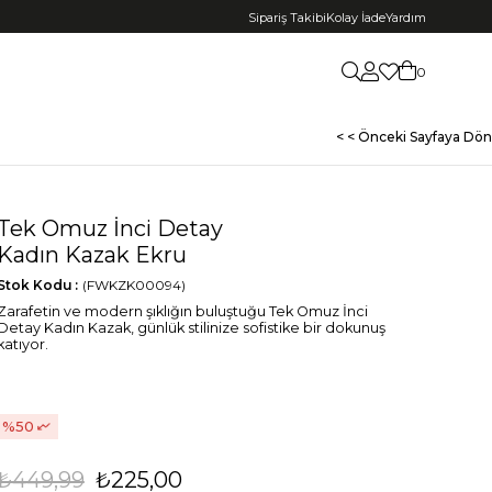
Sipariş Takibi
Kolay İade
Yardım
0
< < Önceki Sayfaya Dön
Tek Omuz İnci Detay
Kadın Kazak Ekru
Stok Kodu
(FWKZK00094)
Zarafetin ve modern şıklığın buluştuğu Tek Omuz İnci
Detay Kadın Kazak, günlük stilinize sofistike bir dokunuş
katıyor.
50
₺449,99
₺225,00