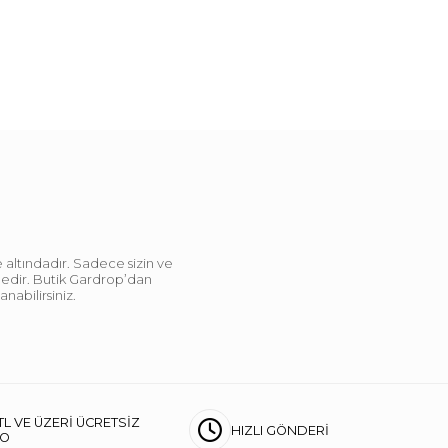
 altındadır. Sadece sizin ve
ndedir. Butik Gardrop’dan
abilirsiniz.
TL VE ÜZERİ ÜCRETSİZ
HIZLI GÖNDERİ
GO