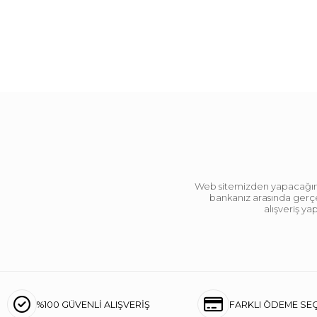
Web sitemizden yapacağınız 
bankanız arasında gerçek
alışveriş y
%100 GÜVENLİ ALIŞVERİŞ
FARKLI ÖDEME SE