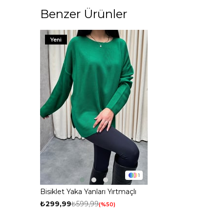
Benzer Ürünler
Yeni
1
Bisiklet Yaka Yanları Yırtmaçlı
Triko Kazak Yeşil
₺299,99
₺599,99
%50