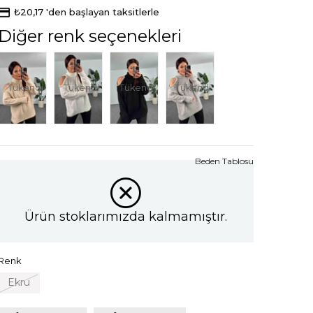
₺20,17
'den başlayan taksitlerle
Diğer renk seçenekleri
Tükendi
Tükendi
Tükendi
Tükendi
Beden Tablosu
Ürün stoklarımızda kalmamıştır.
Renk
Ekru