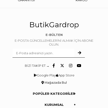
GARANTİSİ
KARGO
ButikGardrop
E-BÜLTEN
E-POSTA GÜNCELLEMELERİNİ ALMAK İÇİN ABONE
OLUN.
BİZİ TAKİP ET →
Google Play
App Store
Mağazada Bul
POPÜLER KATEGORİLER
KURUMSAL