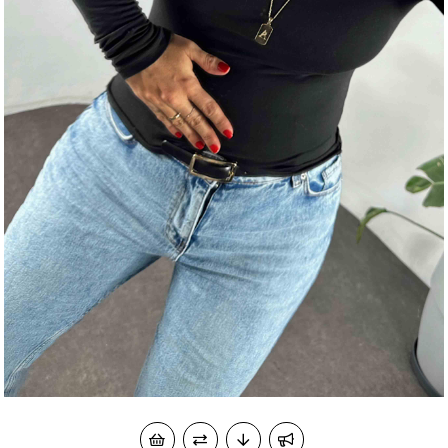
okudum onay veriyorum.
KVKK kapsamında tarafınızca korunmasını, sms ve
Paylaştığım bilgilerin
WhatsApp üzerinden bilgilendirmeleri almayı
kabul ediyorum.
Çevir Kazan