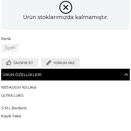
Ürün stoklarımızda kalmamıştır.
Renk
Siyah
TAVSIYE ET
YORUM YAZ
ÜRÜN ÖZELLIKLERI
%95 Koton %5 Likra
ULTRA LÜKS
S M L Bedenli
Kayık Yaka