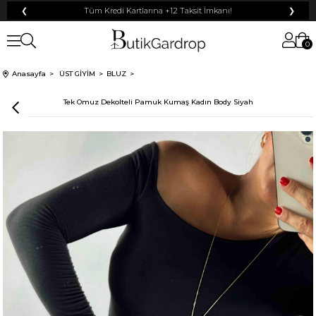
❮
Tüm Kredi Kartlarına +12 Taksit İmkanı!
❯
0
100 TL
% 10
% 5
Anasayfa
ÜST GİYİM
BLUZ
200 TL
50 TL
Tek Omuz Dekolteli Pamuk Kumaş Kadın Body Siyah
% 15
500 TL
% 20
250 TL
KARGO
Mayıs Sürprizi!
Çarkı çevir ve fırsatı yakala !
Tanıtım, pazarlama, reklam ve benzeri amaçlarla tarafıma ticari elektronik ileti
Elektronik Ticari İleti Aydınlatma Metni
gönderilmesine izin veriyorum.
'ni