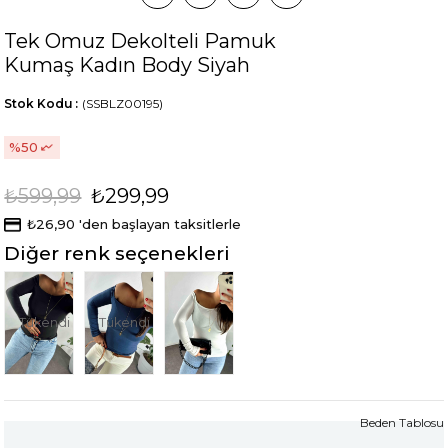
Tek Omuz Dekolteli Pamuk
Kumaş Kadın Body Siyah
Stok Kodu
(SSBLZ00195)
50
₺599,99
₺299,99
₺26,90
'den başlayan taksitlerle
Diğer renk seçenekleri
Tükendi
Tükendi
Beden Tablosu