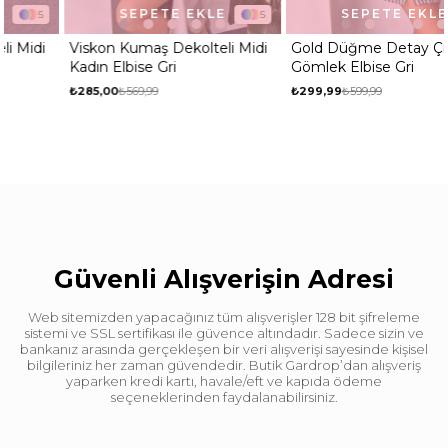
SEPETE EKLE
SEPETE EKLE
5
2
Viskon Kumaş Dekolteli Midi
Gold Düğme Detay Çizgili
Kadın Elbise Gri
Gömlek Elbise Gri
₺285,00
₺569,99
₺299,99
₺599,99
Güvenli Alışverişin Adresi
Web sitemizden yapacağınız tüm alışverişler 128 bit şifreleme
sistemi ve SSL sertifikası ile güvence altındadır. Sadece sizin ve
bankanız arasında gerçekleşen bir veri alışverişi sayesinde kişisel
bilgileriniz her zaman güvendedir. Butik Gardrop’dan alışveriş
yaparken kredi kartı, havale/eft ve kapıda ödeme
seçeneklerinden faydalanabilirsiniz.