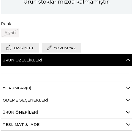
Ürün stoklarımızda kalmamıştır.
Renk
Siyah
TAVSIYE ET
YORUM YAZ
ÜRÜN ÖZELLIKLERI
YORUMLAR
(0)
ÖDEME SEÇENEKLERI
ÜRÜN ÖNERILERI
TESLIMAT & İADE