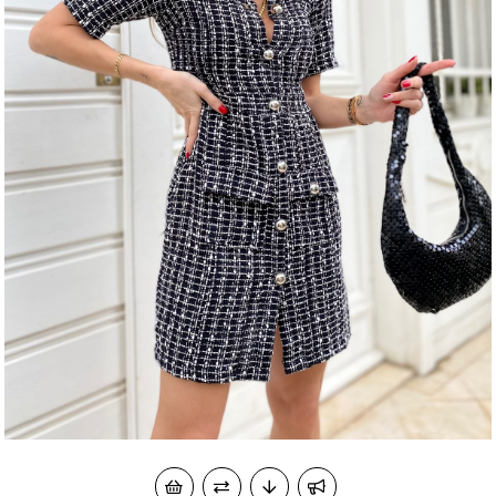
okudum onay veriyorum.
KVKK kapsamında tarafınızca korunmasını, sms ve
Paylaştığım bilgilerin
WhatsApp üzerinden bilgilendirmeleri almayı
kabul ediyorum.
Çevir Kazan