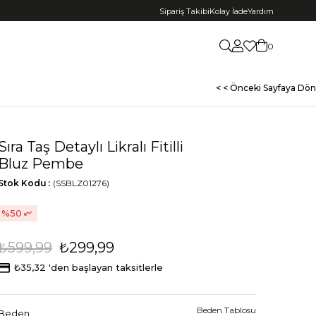
Sipariş Takibi
Kolay İade
Yardım
0
< < Önceki Sayfaya Dön
Sıra Taş Detaylı Likralı Fitilli
Bluz Pembe
Stok Kodu
(SSBLZ01276)
50
₺599,99
₺299,99
₺35,32
'den başlayan taksitlerle
Beden Tablosu
Beden