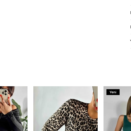
Mayıs Sürprizi!
Çarkı çevir ve fırsatı yakala !
100 TL
% 10
% 5
Yeni
200 TL
 TL
Tanıtım, pazarlama, reklam ve benze
tarafıma ticari elektronik ileti gönde
veriyorum.
Elektronik Ticari İleti A
% 15
0 TL
'ni okudum onay veriyorum.
Paylaştığım bilgilerin
KVKK kapsamın
korunmasını, sms ve WhatsApp üz