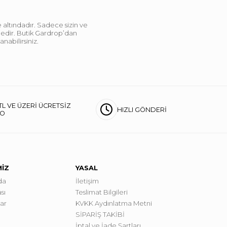
 altındadır. Sadece sizin ve
ndedir. Butik Gardrop’dan
abilirsiniz.
TL VE ÜZERİ ÜCRETSİZ
HIZLI GÖNDERİ
GO
MİZ
YASAL
da
İletişim
sı
Teslimat Bilgileri
lar
KVKK Aydınlatma Metni
SİPARİŞ TAKİBİ
İptal ve İade Şartları