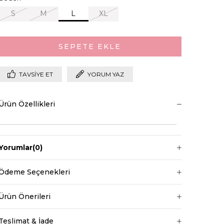
S
M
L
XL
TAVSIYE ET
YORUM YAZ
Ürün Özellikleri
Yorumlar
(0)
Ödeme Seçenekleri
Ürün Önerileri
Teslimat & İade