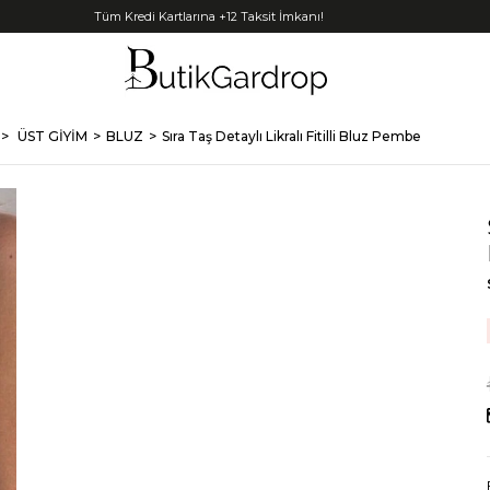
Tüm Kredi Kartlarına +12 Taksit İmkanı!
ÜST GİYİM
BLUZ
Sıra Taş Detaylı Likralı Fitilli Bluz Pembe