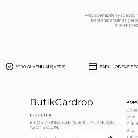
Web sitemizden yapacağınız 
bankanız arasında gerçek
alışveriş y
%100 GÜVENLİ ALIŞVERİŞ
FARKLI ÖDEME SE
ButikGardrop
POPÜ
Elbise
E-BÜLTEN
Şort
E-POSTA GÜNCELLEMELERİNİ ALMAK İÇİN
Ceke
ABONE OLUN.
Bluz
Tulum