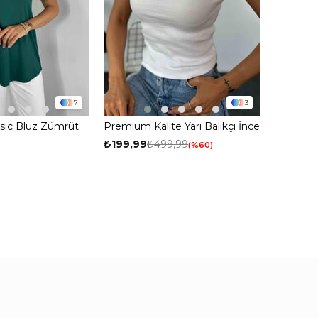
orum.
7
3
Basic Bluz Zümrüt
Premium Kalite Yarı Balıkçı İnce
Fitilli Body Bluz Beyaz
₺199,99
₺499,99
%60