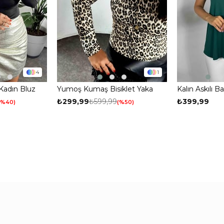
% 20
250 TL
KARGO
bilgilendirmeleri almayı
kabul ediy
Çevir Kazan
4
1
Kadın Bluz
Yumoş Kumaş Bisiklet Yaka
Kalın Askılı 
Leopar Kadın Bluz Leopar
₺299,99
₺599,99
₺399,99
%40
%50