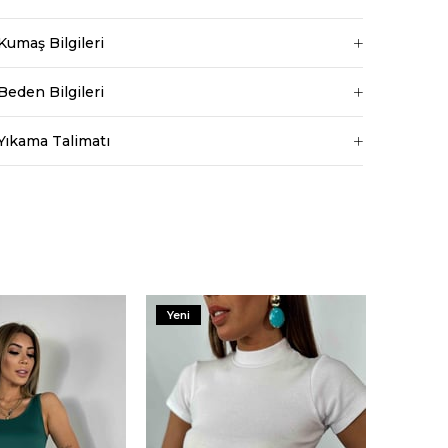
Kumaş Bilgileri
Beden Bilgileri
Yıkama Talimatı
Yeni
ri amaçlarla
rilmesine izin
ydınlatma Metni
da tarafınızca
erinden