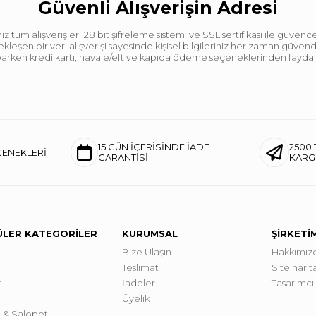
Güvenli Alışverişin Adresi
tüm alışverişler 128 bit şifreleme sistemi ve SSL sertifikası ile güvence
leşen bir veri alışverişi sayesinde kişisel bilgileriniz her zaman güve
aparken kredi kartı, havale/eft ve kapıda ödeme seçeneklerinden faydalan
15 GÜN İÇERİSİNDE İADE
2500 
ÇENEKLERİ
GARANTİSİ
KAR
LER KATEGORİLER
KURUMSAL
ŞİRKETİ
Bize Ulaşın
Hakkımız
Teslimat
Site harita
t
İadeler
Tasarımcı
Üyelik
 & Salopet