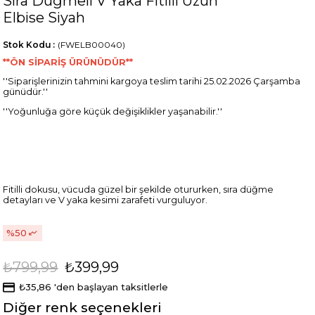
Sıra Düğmeli V Yaka Fitilli Uzun
Elbise Siyah
Stok Kodu
(FWELB00040)
**ÖN SİPARİŞ ÜRÜNÜDÜR**
''Siparişlerinizin tahmini kargoya teslim tarihi 25.02.2026 Çarşamba
günüdür.''
''Yoğunluğa göre küçük değişiklikler yaşanabilir.''
Fitilli dokusu, vücuda güzel bir şekilde otururken, sıra düğme
detayları ve V yaka kesimi zarafeti vurguluyor.
50
₺799,99
₺399,99
₺35,86
'den başlayan taksitlerle
Diğer renk seçenekleri