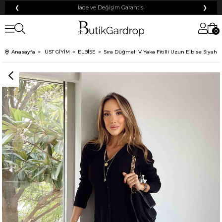
❮
Tüm Kredi Kartlarına +12 Taksit İmkanı!
❯
0
Anasayfa
ÜST GİYİM
ELBİSE
Sıra Düğmeli V Yaka Fitilli Uzun Elbise Siyah