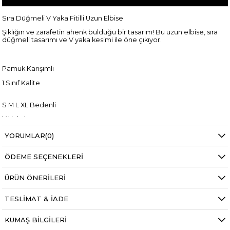
Sıra Düğmeli V Yaka Fitilli Uzun Elbise
Şıklığın ve zarafetin ahenk bulduğu bir tasarım! Bu uzun elbise, sıra
düğmeli tasarımı ve V yaka kesimi ile öne çıkıyor.
Pamuk Karışımlı
1.Sınıf Kalite
S M L XL Bedenli
V Yakalı
Uzun Boylu
YORUMLAR
(0)
ÖDEME SEÇENEKLERI
+
ÜRÜN ÖNERILERI
Manken ölçüleri ise;
Mankenimiz S beden giymiştir
TESLIMAT & İADE
Göğüs 83 cm
Bel 66 cm
KUMAŞ BILGILERI
Baldır 54 cm
Kalça 90 cm