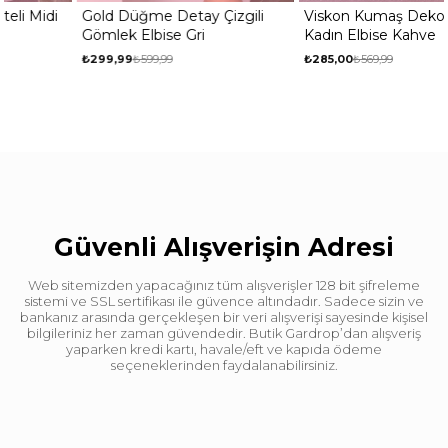
Gold Düğme Detay Çizgili
Viskon Kumaş Dekolteli Midi
Gömlek Elbise Gri
Kadın Elbise Kahve
₺299,99
₺599,99
₺285,00
₺569,99
Güvenli Alışverişin Adresi
Web sitemizden yapacağınız tüm alışverişler 128 bit şifreleme
sistemi ve SSL sertifikası ile güvence altındadır. Sadece sizin ve
bankanız arasında gerçekleşen bir veri alışverişi sayesinde kişisel
bilgileriniz her zaman güvendedir. Butik Gardrop’dan alışveriş
yaparken kredi kartı, havale/eft ve kapıda ödeme
seçeneklerinden faydalanabilirsiniz.