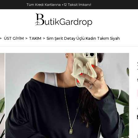
Tüm Kredi Kartlarına +12 Taksit İmkanı!
ÜST GİYİM
TAKIM
Sim Şerit Detay Üçlü Kadın Takım Siyah