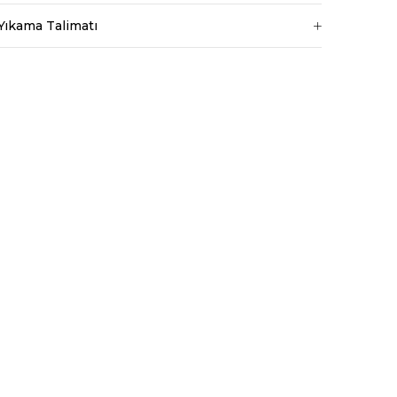
Kalıp
Regular
Yıkama Talimatı
Kumaş Tipi
Belirtilmemiş
Ortam
Günlük