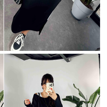
Mayıs Sürprizi!
Çarkı çevir ve fırsatı yakala !
100 TL
% 10
% 5
200 TL
 TL
Tanıtım, pazarlama, reklam ve benze