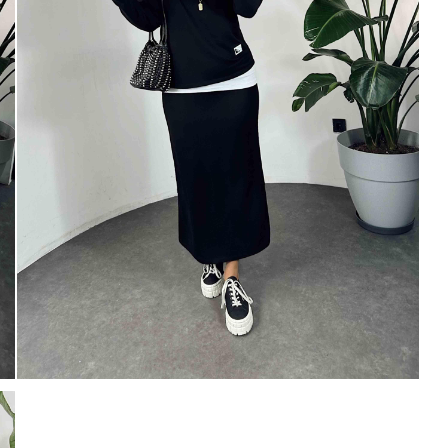
tarafıma ticari elektronik ileti gönde
veriyorum.
Elektronik Ticari İleti A
% 15
'ni okudum onay veriyorum.
0 TL
Paylaştığım bilgilerin
KVKK kapsamın
% 20
250 TL
korunmasını, sms ve WhatsApp üz
KARGO
bilgilendirmeleri almayı
kabul ediy
Çevir Kazan