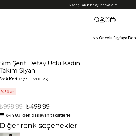
Sipariş Takibi
Kolay İade
Yardım
0
< < Önceki Sayfaya Dön
Sim Şerit Detay Üçlü Kadın
Takım Siyah
Stok Kodu
(SSTKM00123)
50
₺999,99
₺499,99
₺44,83
'den başlayan taksitlerle
Diğer renk seçenekleri