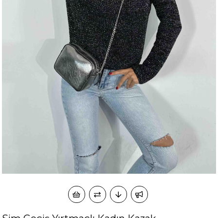
okudum onay veriyorum.
KVKK kapsamında tarafınızca korunmasını, sms ve
Paylaştığım bilgilerin
WhatsApp üzerinden bilgilendirmeleri almayı
kabul ediyorum.
Çevir Kazan