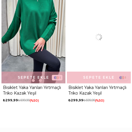
Kumaş Tipi
Belirtilmemiş
Kalıp
Regular
Desen
Düz
Ortam
Günlük
SEPETE EKLE
SEPETE EKLE
1
1
Bisiklet Yaka Yanları Yırtmaçlı
Bisiklet Yaka Yanları Yırtmaçlı
Triko Kazak Yeşil
Triko Kazak Yeşil
₺299,99
₺599,99
₺299,99
₺599,99
%50
%50