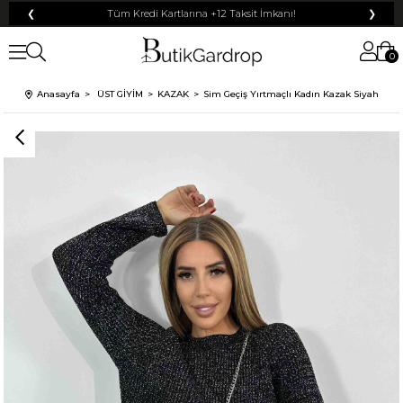
❮
Tüm Kredi Kartlarına +12 Taksit İmkanı!
❯
0
100 TL
% 10
% 5
Anasayfa
ÜST GİYİM
KAZAK
Sim Geçiş Yırtmaçlı Kadın Kazak Siyah
200 TL
50 TL
% 15
500 TL
% 20
250 TL
KARGO
Mayıs Sürprizi!
Çarkı çevir ve fırsatı yakala !
Tanıtım, pazarlama, reklam ve benzeri amaçlarla tarafıma ticari elektronik ileti
Elektronik Ticari İleti Aydınlatma Metni
gönderilmesine izin veriyorum.
'ni