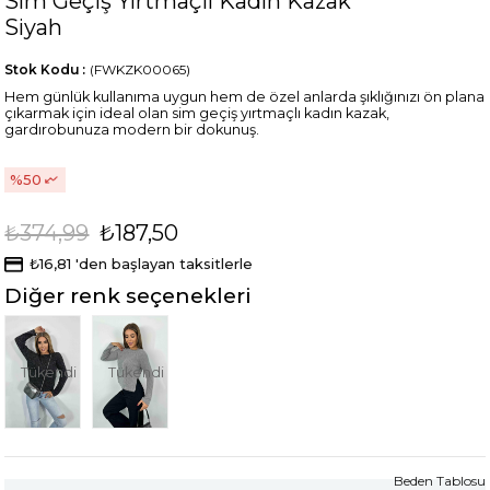
Sim Geçiş Yırtmaçlı Kadın Kazak
Siyah
Stok Kodu
(FWKZK00065)
Hem günlük kullanıma uygun hem de özel anlarda şıklığınızı ön plana
çıkarmak için ideal olan sim geçiş yırtmaçlı kadın kazak,
gardırobunuza modern bir dokunuş.
50
₺374,99
₺187,50
₺16,81
'den başlayan taksitlerle
Diğer renk seçenekleri
Tükendi
Tükendi
Beden Tablosu