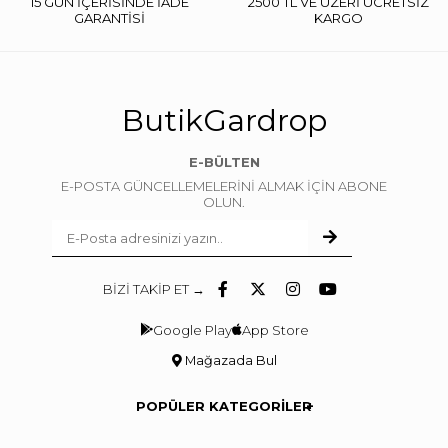
15 GÜN İÇERİSİNDE İADE
2500 TL VE ÜZERİ ÜCRETSİZ
GARANTİSİ
KARGO
ButikGardrop
E-BÜLTEN
E-POSTA GÜNCELLEMELERİNİ ALMAK İÇİN ABONE
OLUN.
BİZİ TAKİP ET →
Google Play
App Store
Mağazada Bul
POPÜLER KATEGORİLER