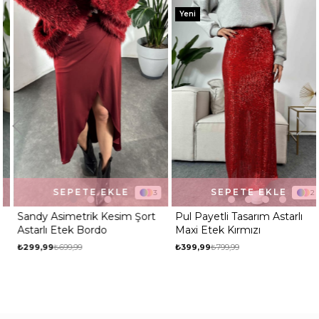
Kalıp
Dar
Yeni
SEPETE EKLE
SEPETE EKLE
3
2
Sandy Asimetrik Kesim Şort
Pul Payetli Tasarım Astarlı
Astarlı Etek Bordo
Maxi Etek Kırmızı
₺299,99
₺699,99
₺399,99
₺799,99