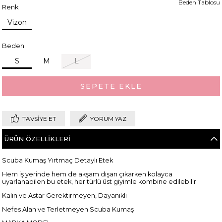
Beden Tablosu
Renk
Vizon
Beden
S
M
L
TAVSIYE ET
YORUM YAZ
ÜRÜN ÖZELLIKLERI
Scuba Kumaş Yırtmaç Detaylı Etek
Hem iş yerinde hem de akşam dışarı çıkarken kolayca
uyarlanabilen bu etek, her türlü üst giyimle kombine edilebilir
Kalın ve Astar Gerektirmeyen, Dayanıklı
Nefes Alan ve Terletmeyen Scuba Kumaş