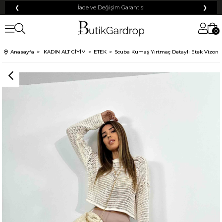
❮
Tüm Kredi Kartlarına +12 Taksit İmkanı!
❯
0
100 TL
% 10
% 5
Anasayfa
KADIN ALT GİYİM
ETEK
Scuba Kumaş Yırtmaç Detaylı Etek Vizon
200 TL
50 TL
% 15
500 TL
% 20
250 TL
KARGO
Mayıs Sürprizi!
Çarkı çevir ve fırsatı yakala !
Tanıtım, pazarlama, reklam ve benzeri amaçlarla tarafıma ticari elektronik ileti
Elektronik Ticari İleti Aydınlatma Metni
gönderilmesine izin veriyorum.
'ni