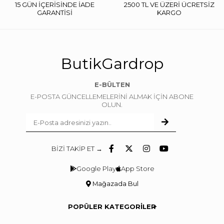
15 GÜN İÇERİSİNDE İADE
2500 TL VE ÜZERİ ÜCRETSİZ
GARANTİSİ
KARGO
ButikGardrop
E-BÜLTEN
E-POSTA GÜNCELLEMELERİNİ ALMAK İÇİN ABONE
OLUN.
BİZİ TAKİP ET →
Google Play
App Store
Mağazada Bul
POPÜLER KATEGORİLER