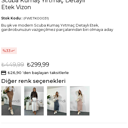
Scuba Kumaş Yırtmaç Detaylı
Etek Vizon
Stok Kodu
(FWETK00031)
Bu şık ve modern Scuba Kumaş Yırtmaç Detaylı Etek,
gardırobunuzun vazgeçilmez parçalarından biri olmaya aday
33
₺449,99
₺299,99
₺26,90
'den başlayan taksitlerle
Diğer renk seçenekleri
Tükendi
Tükendi
Tükendi