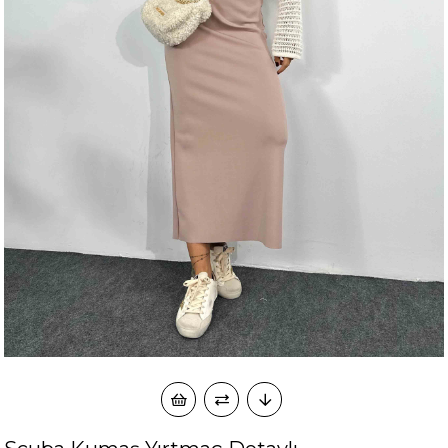
okudum onay veriyorum.
KVKK kapsamında tarafınızca korunmasını, sms ve
Paylaştığım bilgilerin
WhatsApp üzerinden bilgilendirmeleri almayı
kabul ediyorum.
Çevir Kazan