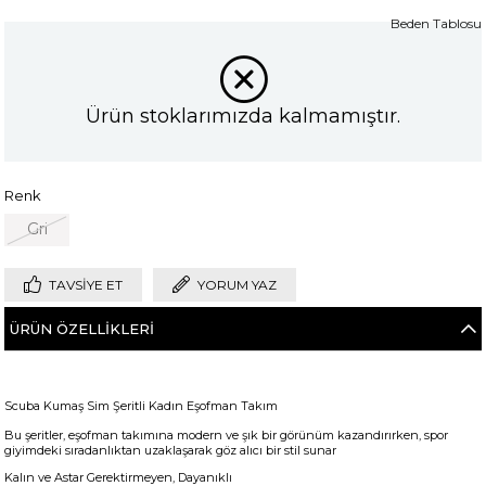
Beden Tablosu
Ürün stoklarımızda kalmamıştır.
Renk
Gri
TAVSIYE ET
YORUM YAZ
ÜRÜN ÖZELLIKLERI
Scuba Kumaş Sim Şeritli Kadın Eşofman Takım
Bu şeritler, eşofman takımına modern ve şık bir görünüm kazandırırken, spor
giyimdeki sıradanlıktan uzaklaşarak göz alıcı bir stil sunar
Kalın ve Astar Gerektirmeyen, Dayanıklı