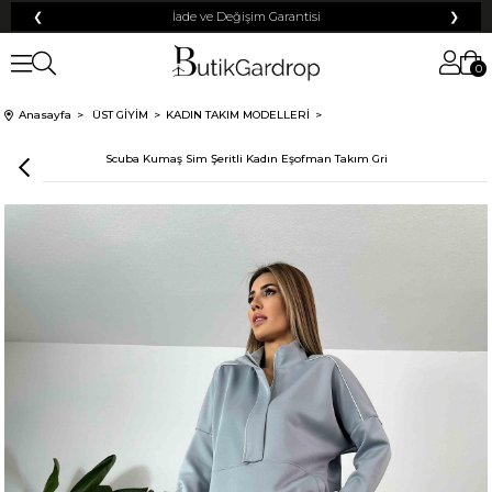
❮
Tüm Kredi Kartlarına +12 Taksit İmkanı!
❯
0
Anasayfa
ÜST GİYİM
KADIN TAKIM MODELLERİ
Scuba Kumaş Sim Şeritli Kadın Eşofman Takım Gri