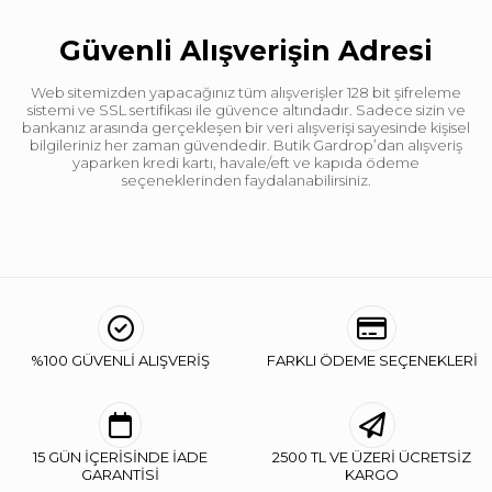
Boy
Uzun
Güvenli Alışverişin Adresi
Desen
Düz
Web sitemizden yapacağınız tüm alışverişler 128 bit şifreleme
Kalıp
Regular
sistemi ve SSL sertifikası ile güvence altındadır. Sadece sizin ve
bankanız arasında gerçekleşen bir veri alışverişi sayesinde kişisel
Kumaş Tipi
Belirtilmemiş
bilgileriniz her zaman güvendedir. Butik Gardrop’dan alışveriş
yaparken kredi kartı, havale/eft ve kapıda ödeme
seçeneklerinden faydalanabilirsiniz.
%100 GÜVENLİ ALIŞVERİŞ
FARKLI ÖDEME SEÇENEKLERİ
15 GÜN İÇERİSİNDE İADE
2500 TL VE ÜZERİ ÜCRETSİZ
GARANTİSİ
KARGO