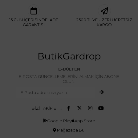
15 GÜN İÇERİSİNDE İADE
2500 TL VE ÜZERİ ÜCRETSİZ
GARANTİSİ
KARGO
ButikGardrop
E-BÜLTEN
E-POSTA GÜNCELLEMELERİNİ ALMAK İÇİN ABONE
OLUN.
BİZİ TAKİP ET →
Google Play
App Store
Mağazada Bul