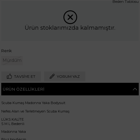
Beden Tablosu
Ürün stoklarımızda kalmamıştır.
Renk
Mürdüm
TAVSIYE ET
YORUM YAZ
ÜRÜN ÖZELLIKLERI
Scuba Kumaş Madonna Yaka Bodysuit
Nefes Alan ve Terletmeyen Scuba Kumaş
LÜKS KALİTE
S M L Bedenli
Madonna Yaka
Bluz boy:64cm