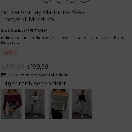
Scuba Kumaş Madonna Yaka
Bodysuit Mürdüm
Stok Kodu
(SSBLZ00149)
Kalın ve Astar Gerektirmeyen, Dayanıklı Scuba Kumaş ile Birleşen
Bodysuit.
50
₺399,99
₺199,99
₺17,93
'den başlayan taksitlerle
Diğer renk seçenekleri
Tükendi
Tükendi
Tükendi
Tükendi