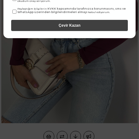
okudum onay veriyorum.
KVKK kapsamında tarafınızca korunmasını, sms ve
Paylaştığım bilgilerin
WhatsApp üzerinden bilgilendirmeleri almayı
kabul ediyorum.
Çevir Kazan