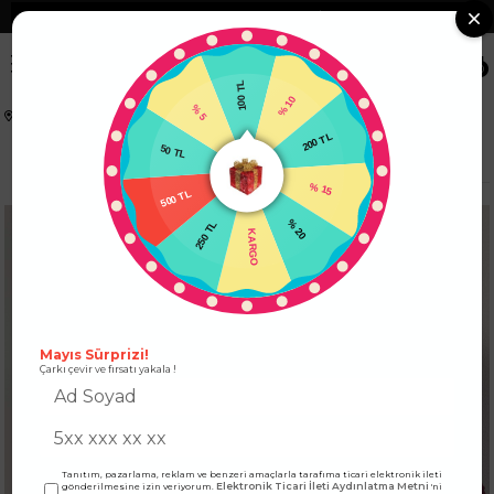
❮
Tüm Kredi Kartlarına +12 Taksit İmkanı!
❯
0
100 TL
% 5
% 10
Anasayfa
ÜST GİYİM
KADIN BLUZ MODELLERİ
50 TL
200 TL
Scuba Kumaş Madonna Yaka Bodysuit Mürdüm
500 TL
% 15
250 TL
% 20
KARGO
Mayıs Sürprizi!
Çarkı çevir ve fırsatı yakala !
Tanıtım, pazarlama, reklam ve benzeri amaçlarla tarafıma ticari elektronik ileti
Elektronik Ticari İleti Aydınlatma Metni
gönderilmesine izin veriyorum.
'ni