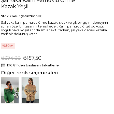
Şal Yaka Kalın Pamuklu Örme
Kazak Yeşil
Stok Kodu
(FWKZK00119)
Şal yaka kalın pamuklu örme kazak, sıcak ve şık bir giyim deneyimi
sunan özel bir tasarımı temsil eder. Kalın pamuklu örgü dokusu,
soğuk hava koşullarında sizi sıcak tutarken, şal yaka detayı kazaka
zarif bir dokunuş katar.
50
₺374,99
₺187,50
₺16,81
'den başlayan taksitlerle
Diğer renk seçenekleri
Tükendi
Tükendi