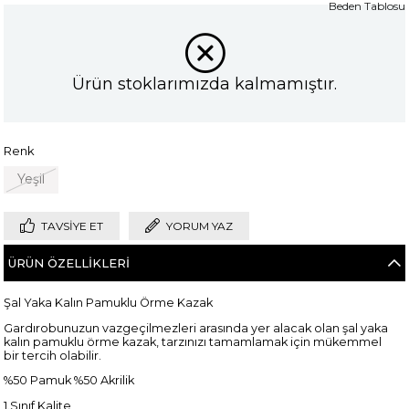
Beden Tablosu
Ürün stoklarımızda kalmamıştır.
Renk
Yeşil
TAVSIYE ET
YORUM YAZ
ÜRÜN ÖZELLIKLERI
Şal Yaka Kalın Pamuklu Örme Kazak
Gardırobunuzun vazgeçilmezleri arasında yer alacak olan şal yaka
kalın pamuklu örme kazak, tarzınızı tamamlamak için mükemmel
bir tercih olabilir.
%50 Pamuk %50 Akrilik
1.Sınıf Kalite