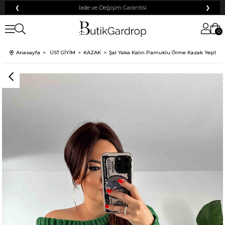
❮
İade ve Değişim Garantisi
❯
0
Anasayfa
ÜST GİYİM
KAZAK
Şal Yaka Kalın Pamuklu Örme Kazak Yeşil