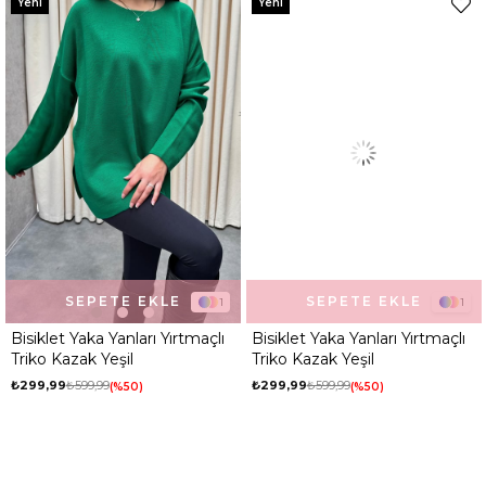
Yeni
Yeni
Desen
Düz
Ortam
Günlük
SEPETE EKLE
SEPETE EKLE
1
1
Bisiklet Yaka Yanları Yırtmaçlı
Bisiklet Yaka Yanları Yırtmaçlı
Triko Kazak Yeşil
Triko Kazak Yeşil
₺299,99
₺599,99
₺299,99
₺599,99
%50
%50