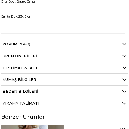
Orta Boy , Baget Çanta
Çanta Boy: 23x15 cm
Bel
Normal Bel
YORUMLAR
(0)
Boy
Standart
ÜRÜN ÖNERILERI
Kumaş Tipi
Belirtilmemiş
Kalıp
Belirtilmemiş
TESLIMAT & İADE
Desen
Düz
KUMAŞ BILGILERI
Ortam
Belirtilmemiş
BEDEN BILGILERI
YIKAMA TALIMATI
Benzer Ürünler