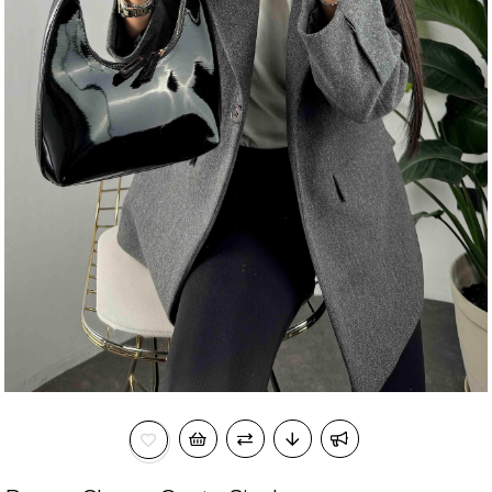
okudum onay veriyorum.
KVKK kapsamında tarafınızca korunmasını, sms ve
Paylaştığım bilgilerin
WhatsApp üzerinden bilgilendirmeleri almayı
kabul ediyorum.
Çevir Kazan